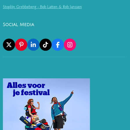
Stoplijn Grebbeberg - Bob Latten & Rob Janssen
Social Media
X
P
L
T
F
I
I
I
I
A
N
N
N
K
C
S
T
K
T
E
T
E
E
O
B
A
R
D
K
O
G
E
I
O
R
S
N
K
A
T
M