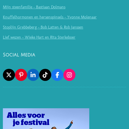
Mijn steenfamilie - Bastiaan Dolmans
Knuffelhormonen en hersenspinsels - Yvonne Molenaar
Stoplijn Grebbeberg - Bob Latten & Rob Janssen
Lief wezen - Wieke Hart en Rita Sterkeboer
Social Media
X
P
L
T
F
I
I
I
I
A
N
N
N
K
C
S
T
K
T
E
T
E
E
O
B
A
R
D
K
O
G
E
I
O
R
S
N
K
A
T
M