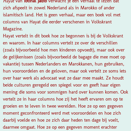
Hayat
van
Ibtihal Jadib
verwacht je een verhaal te lezen dat
zich afspeelt in zowel Nederland als in Marokko of ander
islamitisch land. Het is geen verhaal, maar een boek vol met
columns van Hayat die eerder verschenen in Volkskrant
Magazine.
Hayat vertelt in dit boek hoe ze begonnen is bij de Volkskrant
en waarom. In haar columns vertelt ze over de verschillen
(zoals bijvoorbeeld hoe men kinderen opvoedt), maar ook over
de gelijkenissen (zoals bijvoorbeeld de bagage die mee moet op
vakantie) tussen Nederlanders en Marokkanen, hun gebruiken,
hun vooroordelen en de geloven, maar ook vertelt ze soms iets
over haar werk als advocaat wat ze daar mee maakt. Ze houdt
beide culturen geregeld een spiegel voor en geeft haar eigen
mening die soms voor sommigen hard over kunnen komen. Ook
vertelt ze in haar columns hoe zij het heeft ervaren om op te
groeien en te leven in twee werelden. Hoe ze op een gegeven
moment geconfronteerd werd met vooroordelen en hoe zich
daarbij voelde en hoe ze zich daar heden ten dage bij voelt,
daarmee omgaat. Hoe ze op een gegeven moment erachter