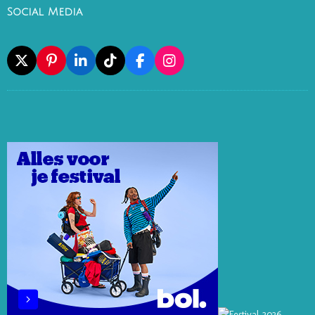
Social Media
X
P
L
T
F
I
I
I
I
A
N
N
N
K
C
S
T
K
T
E
T
E
E
O
B
A
R
D
K
O
G
E
I
O
R
S
N
K
A
T
M