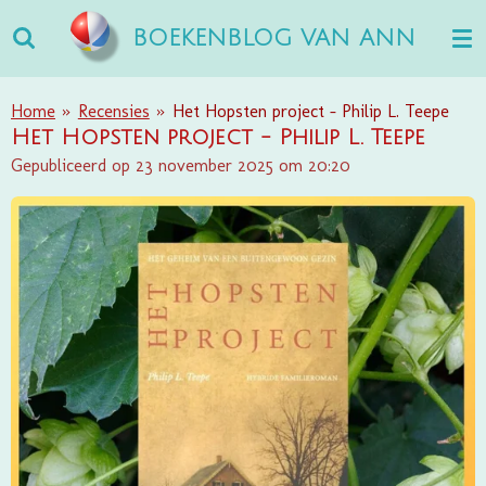
Ga
BOEKENBLOG VAN ANN
direct
naar
de
Home
»
Recensies
»
Het Hopsten project - Philip L. Teepe
hoofdinhoud
Het Hopsten project - Philip L. Teepe
Gepubliceerd op 23 november 2025 om 20:20