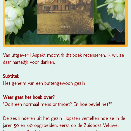
Van uitgeverij
Aspekt
mocht ik dit boek recenseren. Ik wil ze
daar hartelijk voor danken.
Subtitel:
Het geheim van een buitengewoon gezin
Waar gaat het boek over?
"Ooit een normaal mens ontmoet? En hoe beviel het?"
De zes kinderen uit het gezin Hopsten vertellen hoe ze in de
jaren 50 en '60 opgroeiden, eerst op de Zuidoost Veluwe,