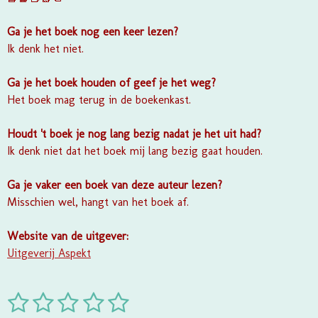
Ga je het boek nog een keer lezen?
Ik denk het niet.
Ga je het boek houden of geef je het weg?
Het boek mag terug in de boekenkast.
Houdt 't boek je nog lang bezig nadat je het uit had?
Ik denk niet dat het boek mij lang bezig gaat houden.
Ga je vaker een boek van deze auteur lezen?
Misschien wel, hangt van het boek af.
Website van de uitgever:
Uitgeverij Aspekt
1
2
3
4
5
S
R
t
a