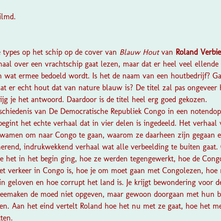
ilmd.
?
e types op het schip op de cover van
Blauw Hout
van
Roland Verbie
haal over een vrachtschip gaat lezen, maar dat er heel veel ellende 
en wat ermee bedoeld wordt. Is het de naam van een houtbedrijf? G
at er echt hout dat van nature blauw is? De titel zal pas ongeveer 
jg je het antwoord. Daardoor is de titel heel erg goed gekozen.
schiedenis van De Democratische Republiek Congo in een notendop 
egint het echte verhaal dat in vier delen is ingedeeld. Het verhaal 
 kwamen om naar Congo te gaan, waarom ze daarheen zijn gegaan e
nerend, indrukwekkend verhaal wat alle verbeelding te buiten gaat
e het in het begin ging, hoe ze werden tegengewerkt, hoe de Congo
et verkeer in Congo is, hoe je om moet gaan met Congolezen, hoe m
n geloven en hoe corrupt het land is. Je krijgt bewondering voor d
meemaken de moed niet opgeven, maar gewoon doorgaan met hun be
en. Aan het eind vertelt Roland hoe het nu met ze gaat, hoe het me
ten.