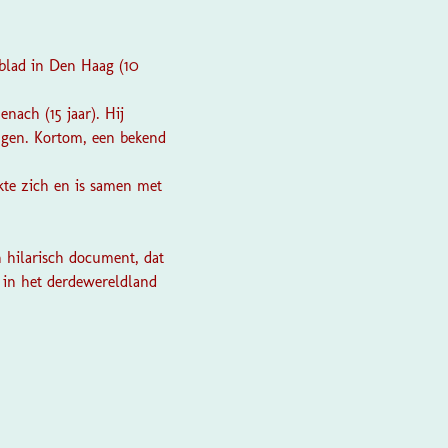
sblad in Den Haag (10
nenach
(15 jaar). Hij
ngen. Kortom, een bekend
akte zich en is samen met
en hilarisch document, dat
s in het derdewereldland