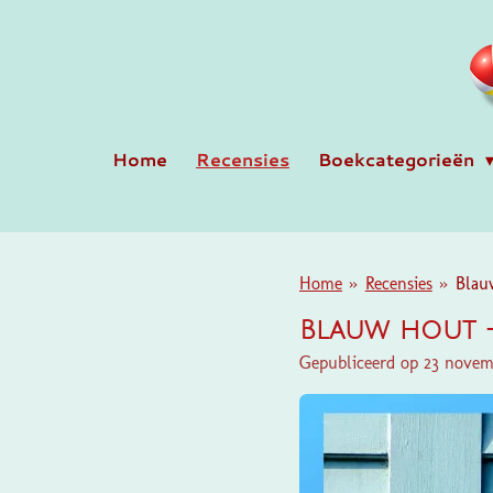
Ga
direct
naar
de
hoofdinhoud
Home
Recensies
Boekcategorieën
Home
»
Recensies
»
Blau
Blauw hout -
Gepubliceerd op 23 nove