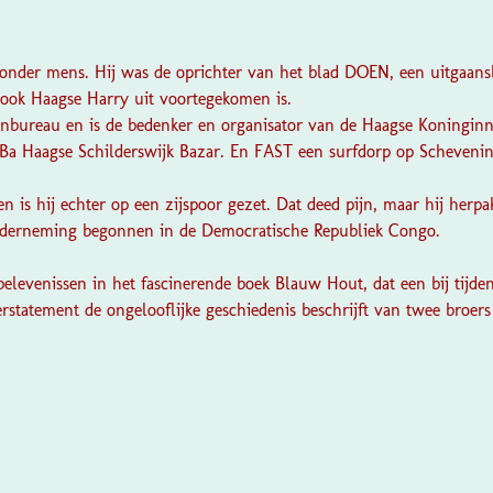
jzonder mens. Hij was de oprichter van het blad
DOEN
, een uitgaan
r ook
Haagse Harry
uit voortegekomen is.
nbureau en is de bedenker en organisator van de
Haagse Koningin
Ba
Haagse Schilderswijk Bazar. En
FAST
een surfdorp op Scheveni
en is hij echter op een zijspoor gezet. Dat deed pijn, maar hij herp
onderneming begonnen in de Democratische Republiek Congo.
 belevenissen in het fascinerende boek
Blauw Hout
, dat een bij tijd
rstatement de ongelooflijke geschiedenis beschrijft van twee broer