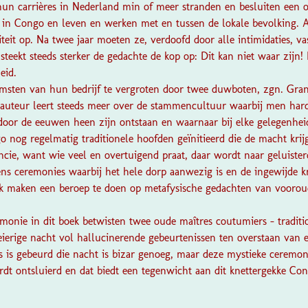
un carrières in Nederland min of meer stranden en besluiten een
jf in Congo en leven en werken met en tussen de lokale bevolking. A
teit op. Na twee jaar moeten ze, verdoofd door alle intimidaties, vas
 steekt steeds sterker de gedachte de kop op: Dit kan niet waar zijn!
eid.
omsten van hun bedrijf te vergroten door twee duwboten, zgn. Gra
 auteur leert steeds meer over de stammencultuur waarbij men har
e door de eeuwen heen zijn ontstaan en waarnaar bij elke gelegenhe
 nog regelmatig traditionele hoofden geïnitieerd die de macht kri
incie, want wie veel en overtuigend praat, daar wordt naar geluister
dens ceremonies waarbij het hele dorp aanwezig is en de ingewijde k
jk maken een beroep te doen op metafysische gedachten van vooroud
emonie in dit boek betwisten twee oude maîtres coutumiers - traditi
ierige nacht vol hallucinerende gebeurtenissen ten overstaan van e
s is gebeurd die nacht is bizar genoeg, maar deze mystieke ceremoni
dt ontsluierd en dat biedt een tegenwicht aan dit knettergekke Con