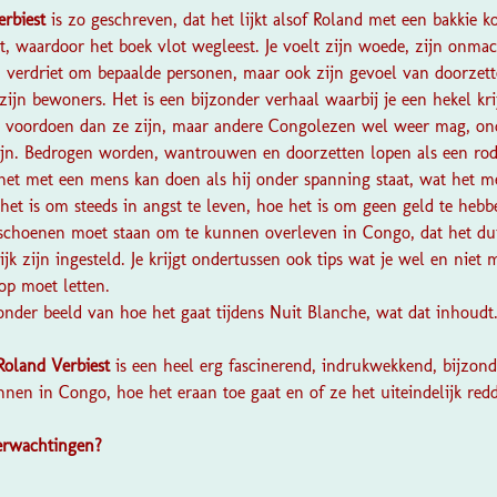
rbiest
is zo geschreven, dat het lijkt alsof Roland met een bakkie kof
lt, waardoor het boek vlot wegleest. Je voelt zijn woede, zijn onm
zijn verdriet om bepaalde personen, maar ook zijn gevoel van doorzet
zijn bewoners. Het is een bijzonder verhaal waarbij je een hekel kr
s voordoen dan ze zijn, maar andere Congolezen wel weer mag, ond
jn. Bedrogen worden, wantrouwen en doorzetten lopen als een rod
 het met een mens kan doen als hij onder spanning staat, wat het m
e het is om steeds in angst te leven, hoe het is om geen geld te hebb
e schoenen moet staan om te kunnen overleven in Congo, dat het duide
k zijn ingesteld. Je krijgt ondertussen ook tips wat je wel en niet m
op moet letten.
zonder beeld van hoe het gaat tijdens Nuit Blanche, wat dat inhoudt
Roland Verbiest
is een heel erg fascinerend, indrukwekkend, bijzon
innen in Congo, hoe het eraan toe gaat en of ze het uiteindelijk red
verwachtingen?