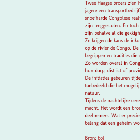
Twee Haagse broers zien h
jagen: een transportbedri
snoeiharde Congolese reali
zijn leeggestolen. En toch
zijn behalve al die gekkigh
Ze krijgen de kans de ink
op de rivier de Congo. De
begrippen en tradities di
Zo worden overal in Congo
hun dorp, district of prov
De initiaties gebeuren tij
toebedeeld die het mogeli
natuur.
Tijdens de nachtelijke cer
macht. Het wordt een broe
deelnemers. Wat er precie
belang dat een geheim wor
Bron:
bol