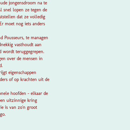
 oude jongensdroom na te
l snel lopen ze tegen de
tstellen dat ze volledig
 Er moet nog iets anders
nd Pousseurs, te managen
dnekkig vasthoudt aan
id wordt teruggegrepen.
jgen over de mensen in
d.
rijgt eigenschappen
ers of op krachten uit de
onele hoofden - elkaar de
en uitzinnige kring
e is van zo'n groot
go.