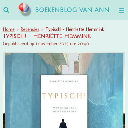
Ga
BOEKENBLOG VAN ANN
direct
naar
de
Home
»
Recensies
»
Typisch! - Henriëtte Hemmink
hoofdinhoud
Typisch! - Henriëtte Hemmink
Gepubliceerd op 1 november 2025 om 20:40