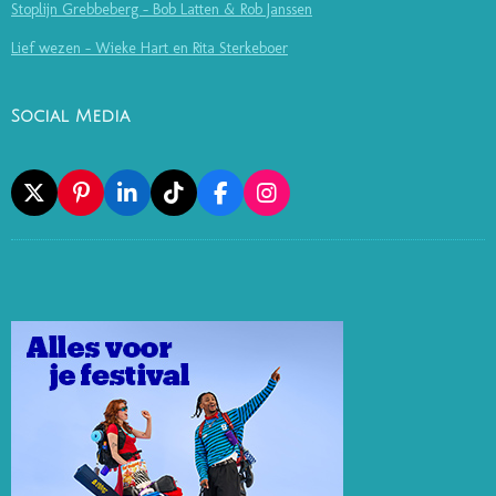
Stoplijn Grebbeberg - Bob Latten & Rob Janssen
Lief wezen - Wieke Hart en Rita Sterkeboer
Social Media
X
P
L
T
F
I
I
I
I
A
N
N
N
K
C
S
T
K
T
E
T
E
E
O
B
A
R
D
K
O
G
E
I
O
R
S
N
K
A
T
M