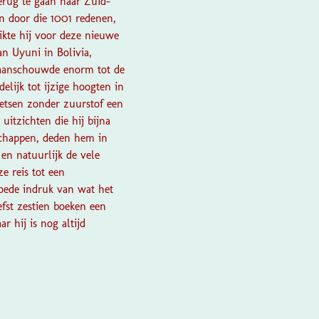
erug te gaan naar Zuid-
en door die 1001 redenen,
ikte hij voor deze nieuwe
an Uyuni in Bolivia,
, aanschouwde enorm tot de
elijk tot ijzige hoogten in
ietsen zonder zuurstof een
itzichten die hij bijna
dschappen, deden hem in
 en natuurlijk de vele
e reis tot een
goede indruk van wat het
efst zestien boeken een
r hij is nog altijd