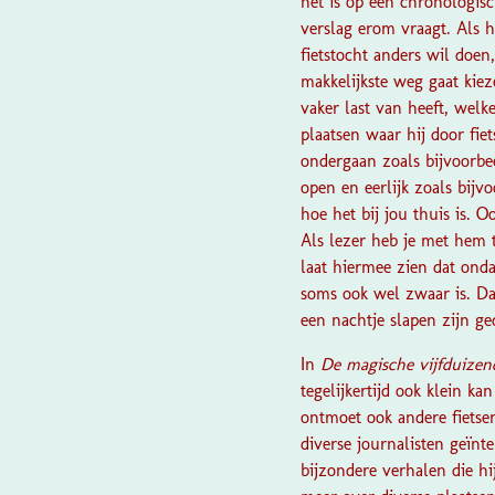
het is op een chronologisc
verslag erom vraagt. Als hi
fietstocht anders wil doen,
makkelijkste weg gaat kieze
vaker last van heeft, welk
plaatsen waar hij door fi
ondergaan zoals bijvoorbee
open en eerlijk zoals bijv
hoe het bij jou thuis is. O
Als lezer heb je met hem t
laat hiermee zien dat ond
soms ook wel zwaar is. Da
een nachtje slapen zijn ge
In
De magische vijfduize
tegelijkertijd ook klein k
ontmoet ook andere fietsers
diverse journalisten geïn
bijzondere verhalen die h