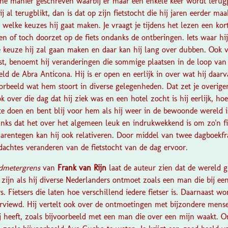
he manier geschreven waarbij er maar een enkele keer wordt teruggeb
j al terugblikt, dan is dat op zijn fietstocht die hij jaren eerder ma
 welke keuzes hij gaat maken. Je vraagt je tijdens het lezen een korte
n of toch doorzet op de fiets ondanks de ontberingen. Iets waar hij 
e keuze hij zal gaan maken en daar kan hij lang over dubben. Ook ve
etst, benoemt hij veranderingen die sommige plaatsen in de loop van
ld de Abra Anticona. Hij is er open en eerlijk in over wat hij daarv
oorbeeld wat hem stoort in diverse gelegenheden. Dat zet je overig
ok over die dag dat hij ziek was en een hotel zocht is hij eerlijk, ho
e doen en bent blij voor hem als hij weer in de bewoonde wereld is
anks dat het over het algemeen leuk en indrukwekkend is om zo'n fi
arentegen kan hij ook relativeren. Door middel van twee dagboekfr
dachtes veranderen van de fietstocht van de dag ervoor.
ndmetergrens
van
Frank van Rijn
laat de auteur zien dat de wereld 
an zijn als hij diverse Nederlanders ontmoet zoals een man die bij ee
. Fietsers die laten hoe verschillend iedere fietser is. Daarnaast wo
terviewd. Hij vertelt ook over de ontmoetingen met bijzondere men
ij heeft, zoals bijvoorbeeld met een man die over een mijn waakt. 