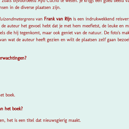
n zoals bijvoorbeeld Ayo Cucho te weten. Je krijgt een goed beeld v
sen in de diverse plaatsen zijn.
duizendmetergrens
van
Frank van Rijn
is een indrukwekkend reisver
n de auteur het gevoel hebt dat je met hem meefietst, de leuke en
kels die hij tegenkomt, maar ook geniet van de natuur. De foto's ma
 van wat de auteur heeft gezien en wilt de plaatsen zelf gaan bezoeke
verwachtingen?
?
het boek.
van het boek?
en, het is een titel dat nieuwsgierig maakt.