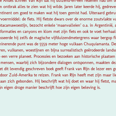
de Andes schreef Van Rijn dat hij duizend-en-één redenen had om t
 ontbrak alles te zien wat hij wilde. Jaren later keerde hij, gedrev
ontinent om goed te maken wat hij toen gemist had. Uiteraard gebru
ervoermiddel: de fiets. Hij fietste dwars over de enorme zoutvlakte v
Atacamawoestijn, bezocht enkele ‘maanvalleien’ o.a. in Argentinië
formaties en canyons en klom met zijn fiets en ook te voet herhaald
asseerde hij zelfs de magische vijfduizendmetergrens waar bergop f
lminerende punt was de 5559 meter hoge vulkaan Chuquiamanta. De u
ren, vulkanen, woestijnen en bijna surrealistisch geërodeerde lan
 een verre planeet. Processies en bezoeken aan historische plaatsen
 mensen, waarbij zich bijzondere dialogen ontsponnen, maakten dez
et dit levendig geschreven boek geeft Frank van Rijn de lezer een 
door Zuid-Amerika te reizen. Frank van Rijn heeft met zijn maar li
an zich gebonden. Hij beschrijft wat hij doet en waar hij fietst, maa
jn eigen droge manier beschrijft hoe zijn eigen beleving is.