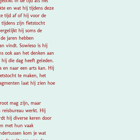
likt in de tijd als het
akte en wat hij tijdens deze
 tijd af of hij voor de
tijdens zijn fietstocht
rgelijkt hij soms de
 de jaren hebben
an vindt. Sowieso is hij
ens ook aan het denken aan
e hij die dag heeft geleden.
 en naar een arts kan. Hij
etstocht te maken, het
agmenten laat hij zien hoe
groot mag zijn, maar
n reisbureau werkt. Hij
rdt hij diverse keren door
sen met hun vaak
Ondertussen kom je wat