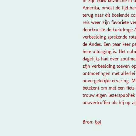
In zijn boek Revanche in 
Amerika, omdat de tijd hem
terug naar dit boeiende c
reis weer zijn favoriete v
doorkruiste de kurkdroge 
verbeelding sprekende rots
de Andes. Een paar keer p
hele uitdaging is. Het cu
dagelijks had over zoutme
zijn verbeelding toeven op
ontmoetingen met allerlei
onvergetelijke ervaring. M
betekent om met een fiets 
trouw eigen lezerspubliek a
onovertroffen als hij op zi
Bron:
bol