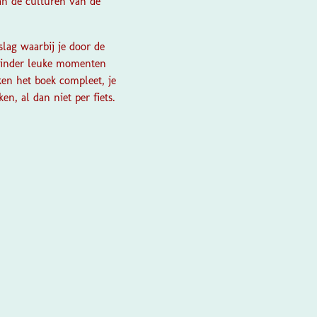
an de culturen van de
slag waarbij je door de
 minder leuke momenten
ken het boek compleet, je
n, al dan niet per fiets.