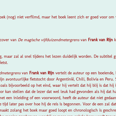
boek (nog) niet verfilmd, maar het boek leent zich er goed voor om
?
 cover van
De magische vijfduizendmetergrens
van
Frank van Rijn
k
g, maar zal al snel tijdens het lezen duidelijk worden. De subtitel g
etst.
dmetergrens
van
Frank van Rijn
vertelt de auteur op een boeiende,
n avontuurlijke fietstocht door Argentinië, Chili, Bolivia en Peru. 
oals bijvoorbeeld op het eind, waar hij vertelt dat hij blij is dat hij 
r kan stellen dat de lezer dat wel leuk had gevonden als hij dat
t een inleiding of een voorwoord, heeft de auteur dat niet gedaan,
te tijd later pas over hoe hij de reis is begonnen. Voor de een zal da
tmaakt zolang het boek maar goed loopt en chronologisch is geschrev