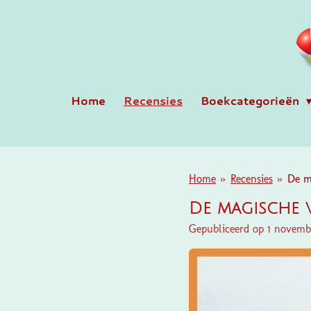
Ga
direct
naar
de
hoofdinhoud
Home
Recensies
Boekcategorieën
Home
»
Recensies
»
De m
De magische 
Gepubliceerd op 1 novem