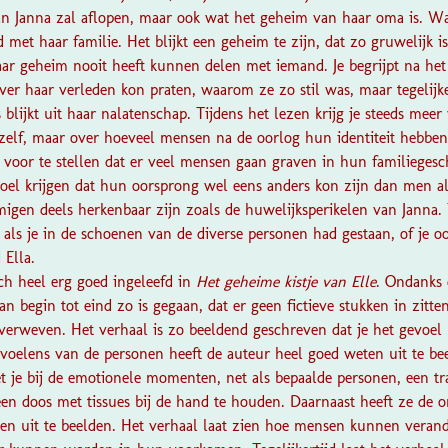
an Janna zal aflopen, maar ook wat het geheim van haar oma is. 
 met haar familie. Het blijkt een geheim te zijn, dat zo gruwelijk is
aar geheim nooit heeft kunnen delen met iemand. Je begrijpt na het
ver haar verleden kon praten, waarom ze zo stil was, maar tegelijk
blijkt uit haar nalatenschap. Tijdens het lezen krijg je steeds meer
l zelf, maar over hoeveel mensen na de oorlog hun identiteit hebbe
is voor te stellen dat er veel mensen gaan graven in hun familieges
voel krijgen dat hun oorsprong wel eens anders kon zijn dan men al
gen deels herkenbaar zijn zoals de huwelijksperikelen van Janna. Te
 als je in de schoenen van de diverse personen had gestaan, of je 
 Ella.
ich heel erg goed ingeleefd in
Het geheime kistje van Elle
. Ondanks d
an begin tot eind zo is gegaan, dat er geen fictieve stukken in zitten.
erweven. Het verhaal is zo beeldend geschreven dat je het gevoel h
evoelens van de personen heeft de auteur heel goed weten uit te be
t je bij de emotionele momenten, net als bepaalde personen, een tr
en doos met tissues bij de hand te houden. Daarnaast heeft ze de 
ten uit te beelden. Het verhaal laat zien hoe mensen kunnen verand