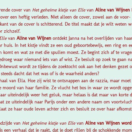
?
erende cover van
Het geheime kistje van Elle
van
Aline van Wijnen
 over een heftig verleden. Niet alleen de cover, zowel aan de voor- 
ant van de cover is schitterend. De titel maakt dat je wilt weten wa
or zichzelf.
Elle
van
Aline van Wijnen
ontdekt Janna na het overlijden van haar
 huis. In het kistje vindt ze een oud geboortebewijs, een ring en e
n komt en wat ze met die spullen moest. Ze begint zich af te vrag
droeg waar niemand iets van af wist. Ze besluit op zoek te gaan n
Onbewust wordt ze tijdens de zoektocht ook aan het denken gezet ov
 steeds dacht dat het was of is de waarheid anders?
rhaal van Ella. Hoe zij wist te ontsnappen aan de razzia, maar moet
e moord van haar familie. Ze vlucht het bos in waar ze wordt opg
 daar uiteindelijk weer het geluk, maar helaas is dat maar van korte 
aat ze uiteindelijk naar Parijs onder een andere naam om voortvluch
s laat ze haar oude leven achter zich en besluit ze over haar afkoms
.
adzijde van
Het geheime kistje van Elle
van
Aline van Wijnen word 
s een verhaal dat je raakt, dat je doet rillen bij de schokkende mo