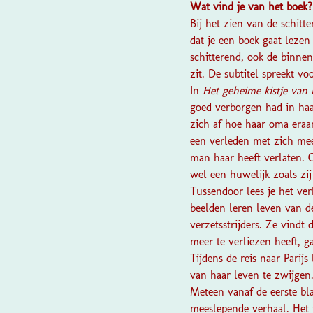
Wat vind je van het boek
Bij het zien van de schitt
dat je een boek gaat lezen
schitterend, ook de binnenk
zit. De subtitel spreekt vo
In
Het geheime kistje van 
goed verborgen had in haar
zich af hoe haar oma eraa
een verleden met zich mee
man haar heeft verlaten. 
wel een huwelijk zoals zij
Tussendoor lees je het ve
beelden leren leven van d
verzetsstrijders. Ze vindt
meer te verliezen heeft, g
Tijdens de reis naar Parij
van haar leven te zwijgen
Meteen vanaf de eerste bl
meeslepende verhaal. Het i