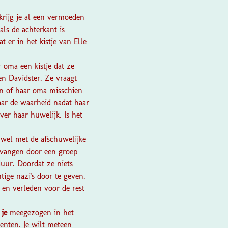
krijg je al een vermoeden
als de achterkant is
t er in het kistje van Elle
 oma een kistje dat ze
en Davidster. Ze vraagt
en of haar oma misschien
aar de waarheid nadat haar
er haar huwelijk. Is het
 wel met de afschuwelijke
evangen door een groep
duur. Doordat ze niets
tige nazi's door te geven.
t en verleden voor de rest
je
meegezogen in het
menten. Je wilt meteen