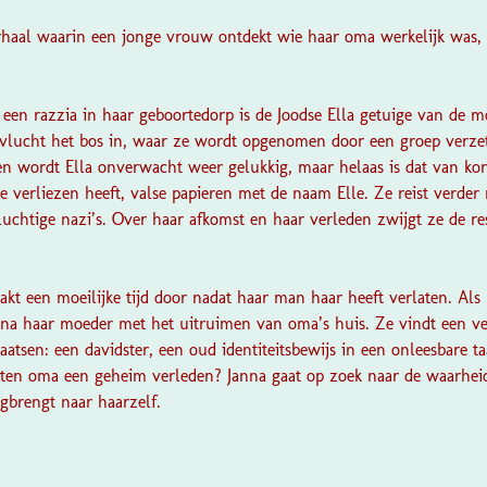
rhaal waarin een jonge vrouw ontdekt wie haar oma werkelijk was,
 een razzia in haar geboortedorp is de Joodse Ella getuige van de m
vlucht het bos in, waar ze wordt opgenomen door een groep verzets
n wordt Ella onverwacht weer gelukkig, maar helaas is dat van kor
 te verliezen heeft, valse papieren met de naam Elle. Ze reist verder
uchtige nazi’s. Over haar afkomst en haar verleden zwijgt ze de re
kt een moeilijke tijd door nadat haar man haar heeft verlaten. Als 
anna haar moeder met het uitruimen van oma’s huis. Ze vindt een ve
laatsen: een davidster, een oud identiteitsbewijs in een onleesbare 
loten oma een geheim verleden? Janna gaat op zoek naar de waarheid,
gbrengt naar haarzelf.