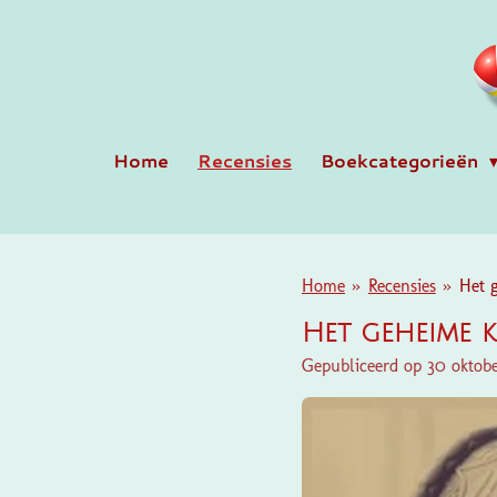
Ga
direct
naar
de
hoofdinhoud
Home
Recensies
Boekcategorieën
Home
»
Recensies
»
Het g
Het geheime k
Gepubliceerd op 30 oktob