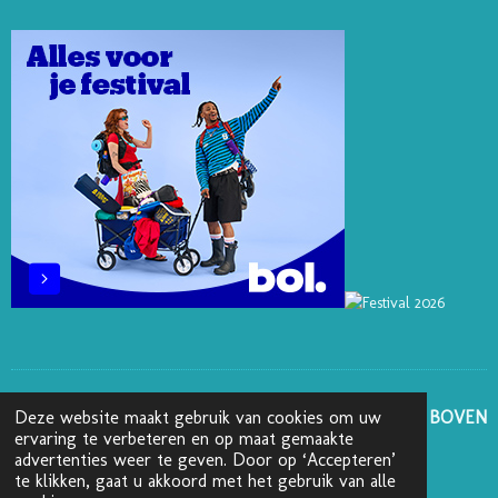
R
D
K
O
G
E
I
O
R
S
N
K
A
T
M
GA NAAR BOVEN
Deze website maakt gebruik van cookies om uw
ervaring te verbeteren en op maat gemaakte
advertenties weer te geven. Door op ‘Accepteren’
© 2025 - 2026 Boekenblog van Ann
te klikken, gaat u akkoord met het gebruik van alle