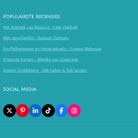
Populairste recensies
Het dagboek van Rebecca - Ester Hartholt
Mijn steenfamilie - Bastiaan Dolmans
Knuffelhormonen en hersenspinsels - Yvonne Molenaar
Vreemde kamers - Marijke van Oosterzee
Stoplijn Grebbeberg - Bob Latten & Rob Janssen
Social Media
X
P
L
T
F
I
I
I
I
A
N
N
N
K
C
S
T
K
T
E
T
E
E
O
B
A