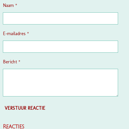
t
n
n
n
n
Naam *
e
r
r
e
E-mailadres *
n
Bericht *
VERSTUUR REACTIE
Reacties