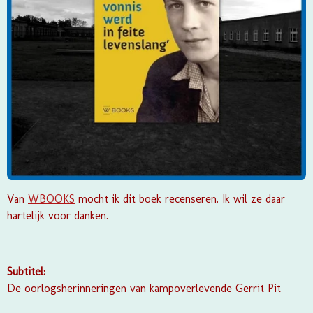
Van
WBOOKS
mocht ik dit boek recenseren. Ik wil ze daar
hartelijk voor danken.
Subtitel:
De oorlogsherinneringen van kampoverlevende Gerrit Pit