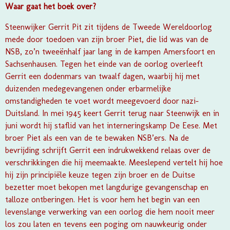
Waar gaat het boek over?
Steenwijker Gerrit Pit zit tijdens de Tweede Wereldoorlog
mede door toedoen van zijn broer Piet, die lid was van de
NSB, zo’n tweeënhalf jaar lang in de kampen Amersfoort en
Sachsenhausen. Tegen het einde van de oorlog overleeft
Gerrit een dodenmars van twaalf dagen, waarbij hij met
duizenden medegevangenen onder erbarmelijke
omstandigheden te voet wordt meegevoerd door nazi-
Duitsland. In mei 1945 keert Gerrit terug naar Steenwijk en in
juni wordt hij staflid van het interneringskamp De Eese. Met
broer Piet als een van de te bewaken NSB’ers. Na de
bevrijding schrijft Gerrit een indrukwekkend relaas over de
verschrikkingen die hij meemaakte. Meeslepend vertelt hij hoe
hij zijn principiële keuze tegen zijn broer en de Duitse
bezetter moet bekopen met langdurige gevangenschap en
talloze ontberingen. Het is voor hem het begin van een
levenslange verwerking van een oorlog die hem nooit meer
los zou laten en tevens een poging om nauwkeurig onder