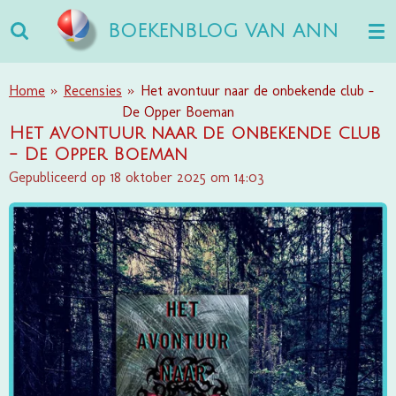
Ga
BOEKENBLOG VAN ANN
direct
naar
de
Home
»
Recensies
»
Het avontuur naar de onbekende club -
hoofdinhoud
De Opper Boeman
Het avontuur naar de onbekende club
- De Opper Boeman
Gepubliceerd op 18 oktober 2025 om 14:03