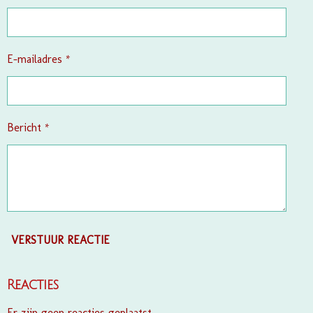
e
r
r
e
E-mailadres *
n
Bericht *
VERSTUUR REACTIE
Reacties
Er zijn geen reacties geplaatst.