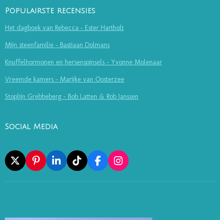
Populairste recensies
Het dagboek van Rebecca - Ester Hartholt
Mijn steenfamilie - Bastiaan Dolmans
Knuffelhormonen en hersenspinsels - Yvonne Molenaar
Vreemde kamers - Marijke van Oosterzee
Stoplijn Grebbeberg - Bob Latten & Rob Janssen
Social Media
X
P
L
T
F
I
I
I
I
A
N
N
N
K
C
S
T
K
T
E
T
E
E
O
B
A
R
D
K
O
G