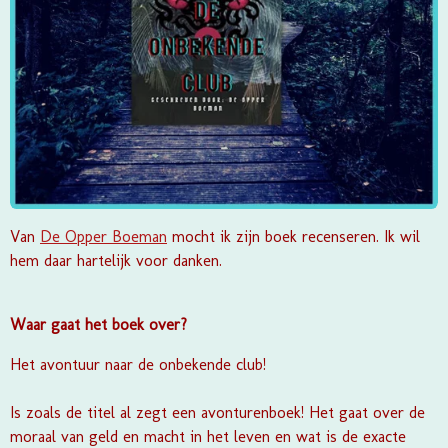
Van
De Opper Boeman
mocht ik zijn boek recenseren. Ik wil
hem daar hartelijk voor danken.
Waar gaat het boek over?
Het avontuur naar de onbekende club!
Is zoals de titel al zegt een avonturenboek! Het gaat over de
moraal van geld en macht in het leven en wat is de exacte