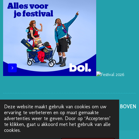
E
I
O
R
S
N
K
A
T
M
GA NAAR BOVEN
Deze website maakt gebruik van cookies om uw
ervaring te verbeteren en op maat gemaakte
advertenties weer te geven. Door op ‘Accepteren’
© 2025 - 2026 Boekenblog van Ann
te klikken, gaat u akkoord met het gebruik van alle
cookies.