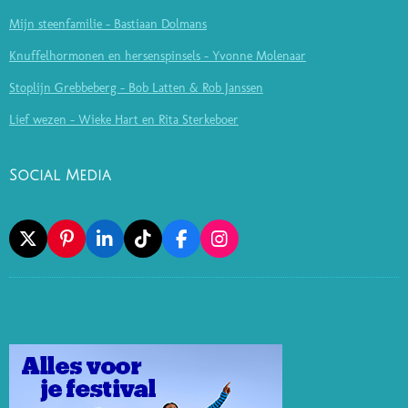
Mijn steenfamilie - Bastiaan Dolmans
Knuffelhormonen en hersenspinsels - Yvonne Molenaar
Stoplijn Grebbeberg - Bob Latten & Rob Janssen
Lief wezen - Wieke Hart en Rita Sterkeboer
Social Media
X
P
L
T
F
I
I
I
I
A
N
N
N
K
C
S
T
K
T
E
T
E
E
O
B
A
R
D
K
O
G
E
I
O
R
S
N
K
A
T
M