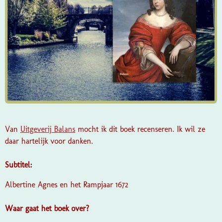
Van
Uitgeverij Balans
mocht ik dit boek recenseren. Ik wil ze
daar hartelijk voor danken.
Subtitel:
Albertine Agnes en het Rampjaar 1672
Waar gaat het boek over?