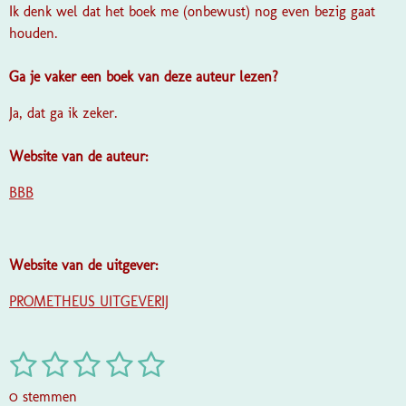
Ik denk wel dat het boek me (onbewust) nog even bezig gaat
houden.
Ga je vaker een boek van deze auteur lezen?
Ja, dat ga ik zeker.
Website van de auteur:
BBB
Website van de uitgever:
PROMETHEUS UITGEVERIJ
1
2
3
4
5
S
R
t
a
s
s
s
s
s
e
0 stemmen
t