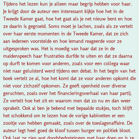
Tijdens het lezen kun je alleen maar begrip hebben voor haar.
Je krijgt door de auteur een interessant kijkje hoe het in de
Tweede Kamer gaat, hoe het gaat als je net nieuw bent en hoe
ze daarin is gegroeid. Soms moet je lachen, zoals als ze vertelt
over haar eerste momenten in de Tweede Kamer, dat ze zich
aan iedereen voorstelde en hoe iemand reageerde voor ze
uitgesproken was. Het is moedig van haar dat ze in de
maidenspeech haar frustraties durfde te uiten en dat ze daarna
op durft te komen voor anderen, zoals voor een collega waar
niet naar geluisterd werd tijdens een debat. In het begin van het
boek vertelt ze al, hoe het komt dat ze voor anderen opkomt die
niet voor zichzelf opkomen. Ze geeft openheid over diverse
geruchten, zoals over het financieringsverhaal van haar partij.
Ze vertelt hoe het zit en waarom men dat zo nu en dan weer
oprakelt. Ook al ben je bekend met bepaalde stukjes, toch blijft
het schokkend om te lezen hoe de vorige kabinetten er een
zooitje van hebben gemaakt, zoals over de toeslagenaffaire. De
auteur legt heel goed de kloof tussen burger en politiek bloot.
Ook laat ze zien wat doodsbedreigingen met haar doen en is ze