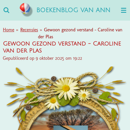
Ga
BOEKENBLOG VAN ANN
direct
naar
de
Home
»
Recensies
»
Gewoon gezond verstand - Caroline van
hoofdinhoud
der Plas
Gewoon gezond verstand - Caroline
van der Plas
Gepubliceerd op 9 oktober 2025 om 19:22