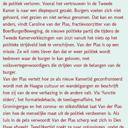
de politiek verloren. Vooral het vertrouwen in de Tweede
Kamer is naar een dieptepunt gezakt. Burgers voelen zich niet
gehoord, niet gezien en niet serieus genomen. Dat kan en moet
anders, vindt Caroline van der Plas, fractievoorzitter van de
BoerBurgerBeweging, de nieuwe politieke partij die tijdens de
Tweede Kamerverkiezingen van 2021 vanuit het niets op het
politieke strijdveld leek te verschijnen. Van der Plas is op een
missie. Ze wil niets liever dan dat er weer politiek wordt
bedreven waar de burger in kan geloven, met
volksvertegenwoordigers die strijden voor de belangen van de
burger.
Van der Plas vertelt hoe ze als nieuw Kamerlid geconfronteerd
wordt met de Haagse cultuur en wandelgangen en beschrijft
hoe zij van de ene verbazing in de andere valt. Via ‘functie
elders’, het formatiedebacle, de toeslagenaffaire, het
Groningergas en het corona- en stikstofdebat laat Van der Plas
zien hoe de menselijke maat uit de politiek verdwenen is. Als
luis in de pels verwoordt Van der Plas scherp wat zich in Den
Haag afspeelt. Tegelijkertijd zoekt ze naar oplossingen, opdat de