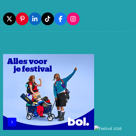
X
P
L
T
F
I
I
I
I
A
N
N
N
K
C
S
T
K
T
E
T
E
E
O
B
A
R
D
K
O
G
E
I
O
R
S
N
K
A
T
M