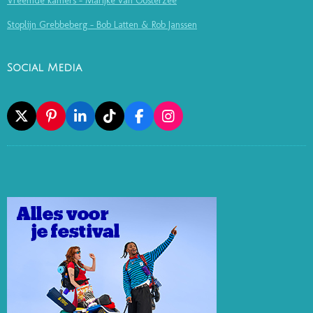
Vreemde kamers - Marijke van Oosterzee
Stoplijn Grebbeberg - Bob Latten & Rob Janssen
Social Media
X
P
L
T
F
I
I
I
I
A
N
N
N
K
C
S
T
K
T
E
T
E
E
O
B
A
R
D
K
O
G
E
I
O
R
S
N
K
A
T
M