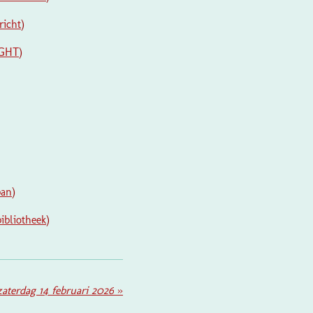
richt
)
GHT
)
ban
)
ibliotheek
)
aterdag 14 februari 2026
»