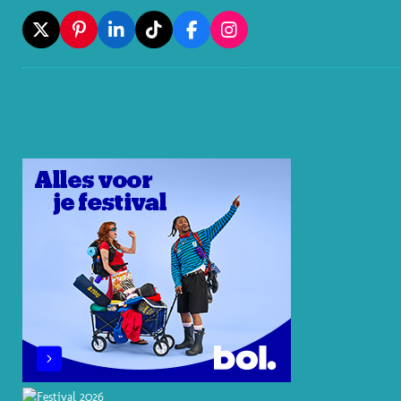
X
P
L
T
F
I
I
I
I
A
N
N
N
K
C
S
T
K
T
E
T
E
E
O
B
A
R
D
K
O
G
E
I
O
R
S
N
K
A
T
M