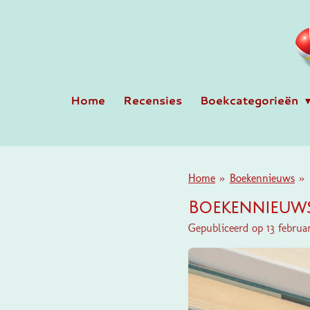
Ga
direct
naar
de
hoofdinhoud
Home
Recensies
Boekcategorieën
Home
»
Boekennieuws
»
Boekennieuws
Gepubliceerd op 13 februa