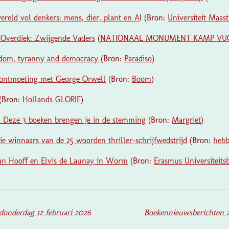
ereld vol denkers: mens, dier, plant en A
I (Bron:
Universiteit Maast
Overdiek: Zwijgende Vaders
(
NATIONAAL MONUMENT KAMP VU
edom, tyranny and democracy
(Bron:
Paradiso
)
e ontmoeting met George Orwell
(Bron:
Boom
)
(Bron:
Hollands GLORIE
)
? Deze 3 boeken brengen je in de stemming
(Bron:
Margriet
)
rie winnaars van de 25 woorden thriller-schrijfwedstrijd
(Bron:
heb
an Hooff en Elvis de Launay in Worm
(Bron:
Erasmus Universiteitsb
donderdag 12 februari 2026
Boekennieuwsberichten z