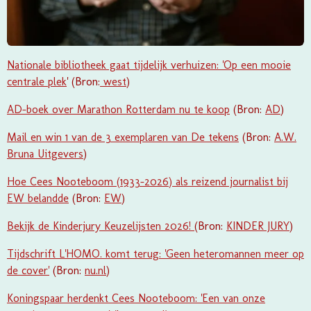
Nationale bibliotheek gaat tijdelijk verhuizen: 'Op een mooie
centrale plek
' (Bron:
west
)
AD-boek over Marathon Rotterdam nu te koop
(Bron:
AD
)
Mail en win 1 van de 3 exemplaren van De tekens
(Bron:
A.W.
Bruna Uitgevers
)
Hoe Cees Nooteboom (1933-2026) als reizend journalist bij
EW belandde
(Bron:
EW
)
Bekijk de Kinderjury Keuzelijsten 2026!
(Bron:
KINDER JURY
)
Tijdschrift L'HOMO. komt terug: 'Geen heteromannen meer op
de cover'
(Bron:
nu.nl
)
Koningspaar herdenkt Cees Nooteboom: 'Een van onze