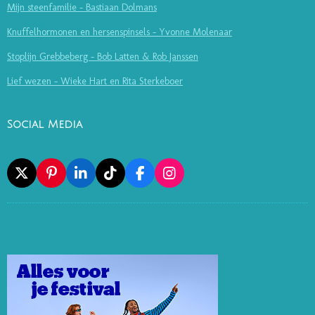
Mijn steenfamilie - Bastiaan Dolmans
Knuffelhormonen en hersenspinsels - Yvonne Molenaar
Stoplijn Grebbeberg - Bob Latten & Rob Janssen
Lief wezen - Wieke Hart en Rita Sterkeboer
Social Media
X
P
L
T
F
I
I
I
I
A
N
N
N
K
C
S
T
K
T
E
T
E
E
O
B
A
R
D
K
O
G
E
I
O
R
S
N
K
A
T
M