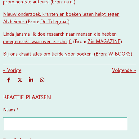
prominentste auteurs'
(bron:
nu.nl
)
Nieuw onderzoek: kranten en boeken lezen helpt tegen
Alzheimer
(Bron:
De Telegraaf
)
Linda Jansma ‘Ik doe research naar mensen die hebben
meegemaakt waarover ik schrijf’
(Bron:
Zin MAGAZINE
)
Bij ons draait alles om liefde voor boeken.
(Bron:
W BOOKS
)
«
Vorige
Volgende
»
D
D
S
D
E
E
H
E
L
E
A
L
E
L
R
E
Reactie plaatsen
N
E
N
Naam *