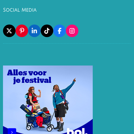
Social Media
X
P
L
T
F
I
I
I
I
A
N
N
N
K
C
S
T
K
T
E
T
E
E
O
B
A
R
D
K
O
G
E
I
O
R
S
N
K
A
T
M