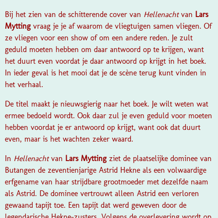
Bij het zien van de schitterende cover van
Hellenacht
van
Lars
Mytting
vraag je je af waarom de vliegtuigen samen vliegen. Of
ze vliegen voor een show of om een andere reden. Je zult
geduld moeten hebben om daar antwoord op te krijgen, want
het duurt even voordat je daar antwoord op krijgt in het boek.
In ieder geval is het mooi dat je de scène terug kunt vinden in
het verhaal.
De titel maakt je nieuwsgierig naar het boek. Je wilt weten wat
ermee bedoeld wordt. Ook daar zul je even geduld voor moeten
hebben voordat je er antwoord op krijgt, want ook dat duurt
even, maar is het wachten zeker waard.
In
Hellenacht
van
Lars Mytting
ziet de plaatselijke dominee van
Butangen de zeventienjarige Astrid Hekne als een volwaardige
erfgename van haar strijdbare grootmoeder met dezelfde naam
als Astrid. De dominee vertrouwt alleen Astrid een verloren
gewaand tapijt toe. Een tapijt dat werd geweven door de
legendarische Hekne-zusters. Volgens de overlevering wordt op