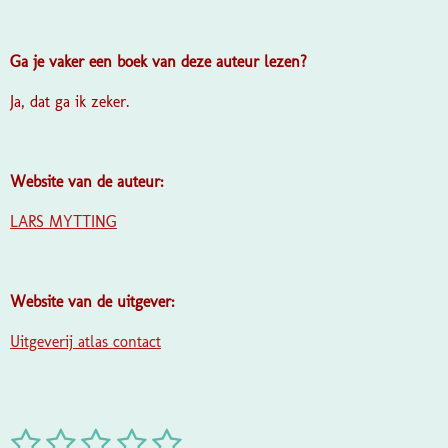
Ga je vaker een boek van deze auteur lezen?
Ja, dat ga ik zeker.
Website van de auteur:
LARS MYTTING
Website van de uitgever:
Uitgeverij atlas contact
1
2
3
4
5
S
R