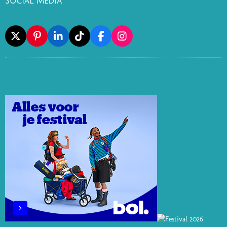
Social Media
X
P
L
T
F
I
I
I
I
A
N
N
N
K
C
S
T
K
T
E
T
E
E
O
B
A
R
D
K
O
G
E
I
O
R
S
N
K
A
T
M