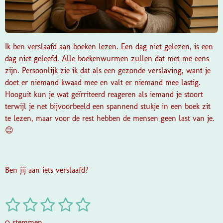
Ik ben verslaafd aan boeken lezen. Een dag niet gelezen, is een
dag niet geleefd. Alle boekenwurmen zullen dat met me eens
zijn. Persoonlijk zie ik dat als een gezonde verslaving, want je
doet er niemand kwaad mee en valt er niemand mee lastig.
Hooguit kun je wat geïrriteerd reageren als iemand je stoort
terwijl je net bijvoorbeeld een spannend stukje in een boek zit
te lezen, maar voor de rest hebben de mensen geen last van je.
😉
Ben jij aan iets verslaafd?
1
2
3
4
5
S
R
t
a
s
s
s
s
s
e
0 stemmen