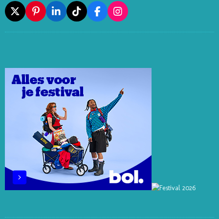
X
P
L
T
F
I
I
I
I
A
N
N
N
K
C
S
T
K
T
E
T
E
E
O
B
A
R
D
K
O
G
E
I
O
R
S
N
K
A
T
M