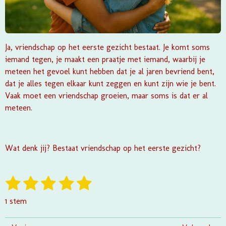
Ja, vriendschap op het eerste gezicht bestaat. Je komt soms
iemand tegen, je maakt een praatje met iemand, waarbij je
meteen het gevoel kunt hebben dat je al jaren bevriend bent,
dat je alles tegen elkaar kunt zeggen en kunt zijn wie je bent.
Vaak moet een vriendschap groeien, maar soms is dat er al
meteen.
Wat denk jij? Bestaat vriendschap op het eerste gezicht?
1
2
3
4
5
S
R
t
a
s
s
s
s
s
e
1 stem
t
m
t
t
t
t
t
i
m