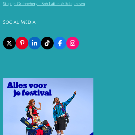
Stoplijn Grebbeberg - Bob Latten & Rob Janssen
Social Media
X
P
L
T
F
I
I
I
I
A
N
N
N
K
C
S
T
K
T
E
T
E
E
O
B
A
R
D
K
O
G
E
I
O
R
S
N
K
A
T
M