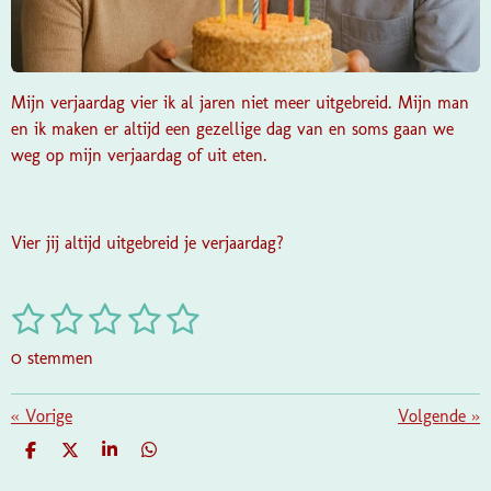
Mijn verjaardag vier ik al jaren niet meer uitgebreid. Mijn man
en ik maken er altijd een gezellige dag van en soms gaan we
weg op mijn verjaardag of uit eten.
Vier jij altijd uitgebreid je verjaardag?
1
2
3
4
5
S
R
t
a
s
s
s
s
s
e
0 stemmen
t
m
t
t
t
t
t
i
m
e
e
e
e
e
«
Vorige
e
Volgende
»
n
n
g
r
r
r
r
r
D
D
S
D
:
E
E
H
E