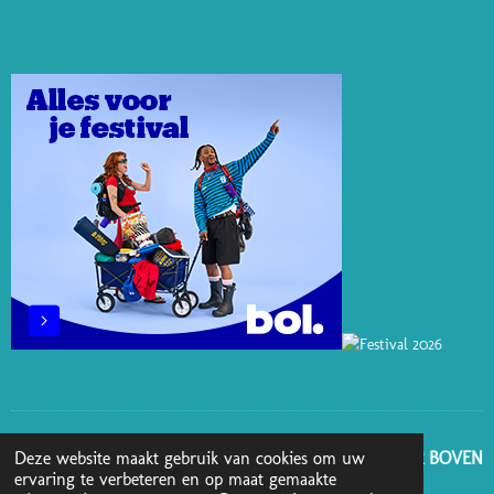
T
K
T
E
T
E
E
O
B
A
R
D
K
O
G
E
I
O
R
S
N
K
A
T
M
GA NAAR BOVEN
Deze website maakt gebruik van cookies om uw
ervaring te verbeteren en op maat gemaakte