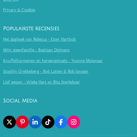
Privacy & Cookies
Populairste recensies
Het dagboek van Rebecca - Ester Hartholt
Mijn steenfamilie - Bastiaan Dolmans
Knuffelhormonen en hersenspinsels - Yvonne Molenaar
Stoplijn Grebbeberg - Bob Latten & Rob Janssen
Lief wezen - Wieke Hart en Rita Sterkeboer
Social Media
X
P
L
T
F
I
I
I
I
A
N
N
N
K
C
S