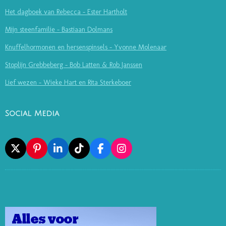
Het dagboek van Rebecca - Ester Hartholt
Mijn steenfamilie - Bastiaan Dolmans
Knuffelhormonen en hersenspinsels - Yvonne Molenaar
Stoplijn Grebbeberg - Bob Latten & Rob Janssen
Lief wezen - Wieke Hart en Rita Sterkeboer
Social Media
X
P
L
T
F
I
I
I
I
A
N
N
N
K
C
S
T
K
T
E
T
E
E
O
B
A
R
D
K
O
G
E
I
O
R
S
N
K
A