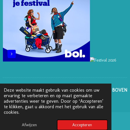
T
M
GA NAAR BOVEN
Deze website maakt gebruik van cookies om uw
ervaring te verbeteren en op maat gemaakte
advertenties weer te geven. Door op ‘Accepteren’
© 2025 - 2026 Boekenblog van Ann
te klikken, gaat u akkoord met het gebruik van alle
cookies.
Afwijzen
Accepteren
Pinterest