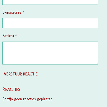
r
e
E-mailadres *
n
Bericht *
VERSTUUR REACTIE
Reacties
Er zijn geen reacties geplaatst.