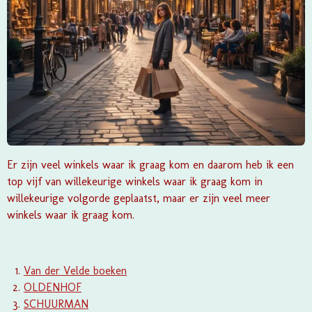
Er zijn veel winkels waar ik graag kom en daarom heb ik een
top vijf van willekeurige winkels waar ik graag kom in
willekeurige volgorde geplaatst, maar er zijn veel meer
winkels waar ik graag kom.
Van der Velde boeken
OLDENHOF
SCHUURMAN