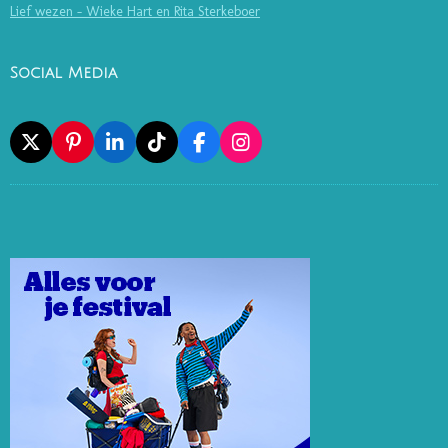
Lief wezen - Wieke Hart en Rita Sterkeboer
Social Media
X
P
L
T
F
I
I
I
I
A
N
N
N
K
C
S
T
K
T
E
T
E
E
O
B
A
R
D
K
O
G
E
I
O
R
S
N
K
A
T
M