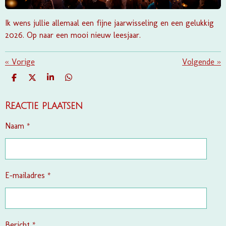
Ik wens jullie allemaal een fijne jaarwisseling en een gelukkig
2026. Op naar een mooi nieuw leesjaar.
«
Vorige
Volgende
»
D
D
S
D
E
E
H
E
L
E
A
L
E
L
R
E
Reactie plaatsen
N
E
N
Naam *
E-mailadres *
Bericht *