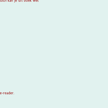
toch kan je dit boek wel
e-reader.