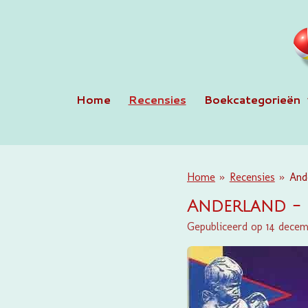
Ga
direct
naar
de
hoofdinhoud
Home
Recensies
Boekcategorieën
Home
»
Recensies
»
And
Anderland - 
Gepubliceerd op 14 dece