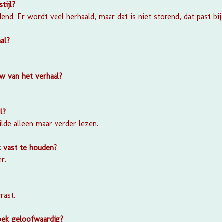
stijl?
dend. Er wordt veel herhaald, maar dat is niet storend, dat past bij
al?
w van het verhaal?
l?
wilde alleen maar verder lezen.
t vast te houden?
r.
rast.
boek geloofwaardig?