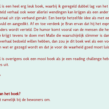
?
l
is een heel erg leuk boek, waarbij ik geregeld dubbel lag van het 
teld verhaal ook weer allerlei wendingen kan krijgen als een ander
otaal uit zijn verband gerukt. Een beetje hetzelfde idee als met e
ld en aangedikt. Af en toe verdenk je Bran ervan dat hij het exp
nders wordt verteld. De humor komt vooral van de mensen die het 
Je krijgt tevens te doen met Malle die waarschijnlijk slimmer is d
verhaal bedoeld willen hebben, dan zou je dit boek wel als een vo
en wat er gezegd wordt en dat je voor de waarheid goed moet lui
l
is overigens ook een mooi boek als je een reading challenge hebt
s uit.
?
van het boek?
et namelijk bij de bewoners om.