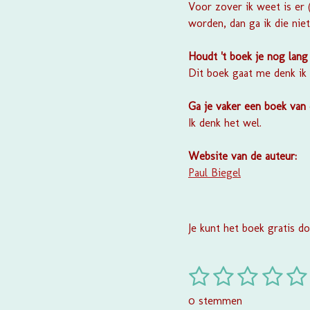
Voor zover ik weet is er
worden, dan ga ik die niet
Houdt 't boek je nog lang 
Dit boek gaat me denk ik 
Ga je vaker een boek van
Ik denk het wel.
Website van de auteur:
Paul Biegel
Je kunt het boek gratis 
1
2
3
4
5
R
a
s
s
s
s
s
0 stemmen
t