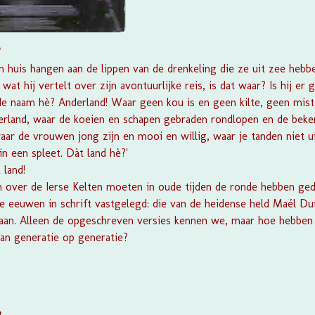
?
huis hangen aan de lippen van de drenkeling die ze uit zee hebb
wat hij vertelt over zijn avontuurlijke reis, is dat waar? Is hij er
is de naam hè? Anderland! Waar geen kou is en geen kilte, geen mis
erland, waar de koeien en schapen gebraden rondlopen en de beke
aar de vrouwen jong zijn en mooi en willig, waar je tanden niet ui
n een spleet. Dàt land hè?'
 land!
n over de Ierse Kelten moeten in oude tijden de ronde hebben ged
re eeuwen in schrift vastgelegd: die van de heidense held Maél Duí
daan. Alleen de opgeschreven versies kennen we, maar hoe hebben
an generatie op generatie?