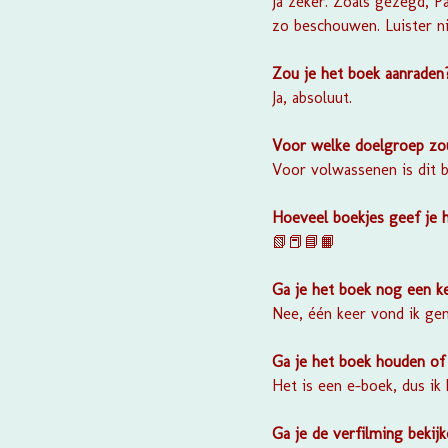
Ja zeker. Zoals gezegd, P
zo beschouwen. Luister ni
Zou je het boek aanrade
Ja, absoluut.
Voor welke doelgroep zou
Voor volwassenen is dit b
Hoeveel boekjes geef je 
📗📕📘📙
Ga je het boek nog een k
Nee, één keer vond ik ge
Ga je het boek houden of
Het is een e-boek, dus ik
Ga je de verfilming bekij