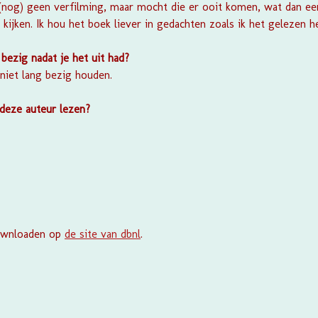
 (nog) geen verfilming, maar mocht die er ooit komen, wat dan e
 kijken. Ik hou het boek liever in gedachten zoals ik het gelezen h
bezig nadat je het uit had?
niet lang bezig houden.
 deze auteur lezen?
downloaden op
de site van dbnl
.
S
t
e