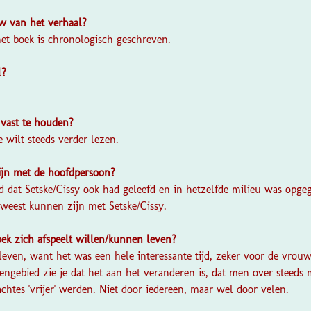
w van het verhaal?
et boek is chronologisch geschreven.
l?
 vast te houden?
e wilt steeds verder lezen.
ijn met de hoofdpersoon?
efd dat Setske/Cissy ook had geleefd en in hetzelfde milieu was opge
weest kunnen zijn met Setske/Cissy.
boek zich afspeelt willen/kunnen leven?
 leven, want het was een hele interessante tijd, zeker voor de vrou
engebied zie je dat het aan het veranderen is, dat men over steed
achtes 'vrijer' werden. Niet door iedereen, maar wel door velen.