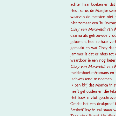
achter haar boeken en dat
Heul serie, de Marijke ser
waarvan de meesten niet me
niet zomaar een 'huisvrou
Cissy van Marxveldt
van
daarna als getrouwde vrou
gekomen, hoe ze haar verh
gemaakt en wat Cissy daa
Jammer is dat er niets tot 
waardoor je een nog beter 
Cissy van Marxveldt
van
meidenboeken/romans en wa
lachwekkend te noemen.
Ik ben blij dat Monica in 
heeft gehouden en die tek
Het boek is vlot geschrev
Omdat het een drukproef is
Setske/Cissy in zal staan 