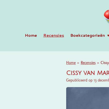
Ga
direct
naar
de
hoofdinhoud
Home
Recensies
Boekcategorieën
Home
»
Recensies
»
Ciss
Cissy van Ma
Gepubliceerd op 13 decem