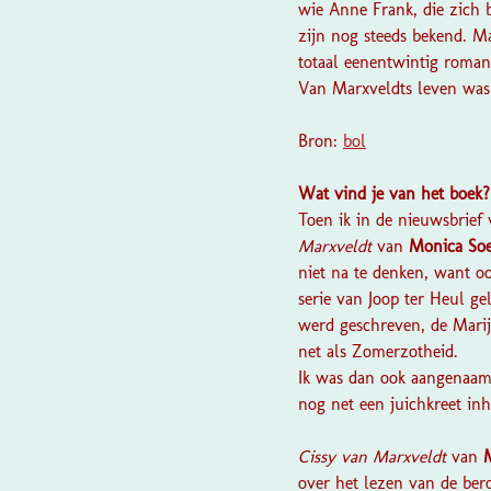
wie Anne Frank, die zich b
zijn nog steeds bekend. M
totaal eenentwintig roma
Van Marxveldts leven was 
Bron:
bol
Wat vind je van het boek
Toen ik in de nieuwsbrief
Marxveldt
van
Monica Soe
niet na te denken, want oo
serie van Joop ter Heul g
werd geschreven, de Marijk
net als Zomerzotheid.
Ik was dan ook aangenaam v
nog net een juichkreet in
Cissy van Marxveldt
van
over het lezen van de bero