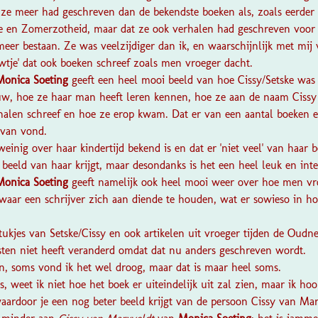
 ze meer had geschreven dan de bekendste boeken als, zoals eerder
ie en Zomerzotheid, maar dat ze ook verhalen had geschreven voor d
er bestaan. Ze was veelzijdiger dan ik, en waarschijnlijk met mij 
wtje' dat ook boeken schreef zoals men vroeger dacht.
Monica Soeting
geeft een heel mooi beeld van hoe Cissy/Setske was
w, hoe ze haar man heeft leren kennen, hoe ze aan de naam Cissy
alen schreef en hoe ze erop kwam. Dat er van een aantal boeken ee
rvan vond.
weinig over haar kindertijd bekend is en dat er 'niet veel' van haar
beeld van haar krijgt, maar desondanks is het een heel leuk en inte
Monica Soeting
geeft namelijk ook heel mooi weer over hoe men vr
ar een schrijver zich aan diende te houden, wat er sowieso in hoo
stukjes van Setske/Cissy en ook artikelen uit vroeger tijden de Oudne
sten niet heeft veranderd omdat dat nu anders geschreven wordt.
en, soms vond ik het wel droog, maar dat is maar heel soms.
, weet ik niet hoe het boek er uiteindelijk uit zal zien, maar ik hoo
waardoor je een nog beter beeld krijgt van de persoon Cissy van Mar