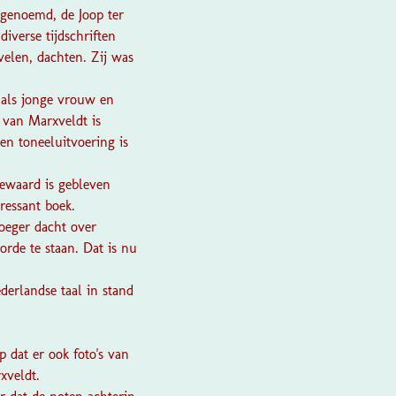
 genoemd, de Joop ter
iverse tijdschriften
velen, dachten. Zij was
 als jonge vrouw en
 van Marxveldt is
n toneeluitvoering is
 bewaard is gebleven
ressant boek.
oeger dacht over
rde te staan. Dat is nu
derlandse taal in stand
p dat er ook foto's van
xveldt.