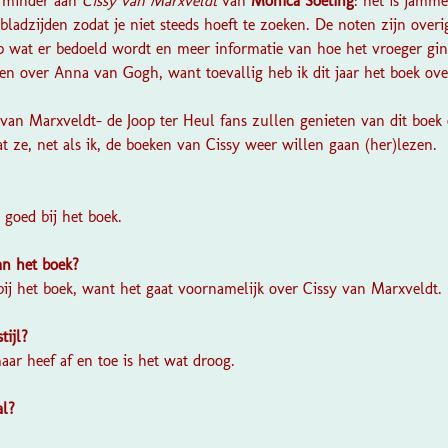
g minder aan
Cissy van Marxveldt
van
Monica Soeting
: het is jamme
bladzijden zodat je niet steeds hoeft te zoeken. De noten zijn overi
 op wat er bedoeld wordt en meer informatie van hoe het vroeger gi
zen over Anna van Gogh, want toevallig heb ik dit jaar het boek ov
.
y van Marxveldt- de Joop ter Heul fans zullen genieten van dit boe
 ze, net als ik, de boeken van Cissy weer willen gaan (her)lezen.
?
 goed bij het boek.
van het boek?
bij het boek, want het gaat voornamelijk over Cissy van Marxveldt.
stijl?
aar heef af en toe is het wat droog.
al?