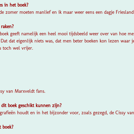
es in het boek?
nde zomer moeten manlief en ik maar weer eens een dagje Frieslan
 raken?
t boek geeft namelijk een heel mooi tijdsbeeld weer over van hoe m
at dat eigenlijk niets was, dat men beter boeken kon lezen waar j
 toch wel vrijer.
?
ssy van Marxveldt fans.
dit boek geschikt kunnen zijn?
grafieën houdt en in het bijzonder voor, zoals gezegd, de Cissy va
et boek?