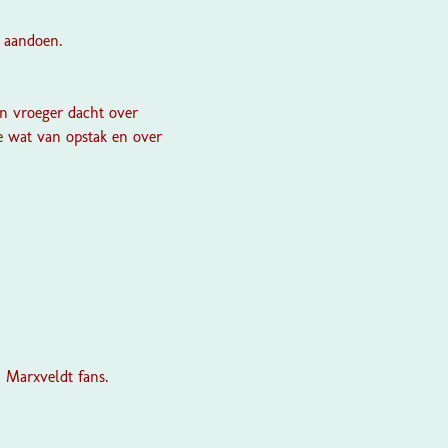
d aandoen.
en vroeger dacht over
e wat van opstak en over
n Marxveldt fans.