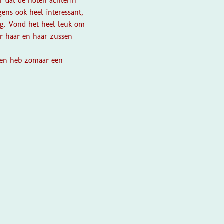
r dat de noten achterin
gens ook heel interessant,
ng. Vond het heel leuk om
er haar en haar zussen
k en heb zomaar een