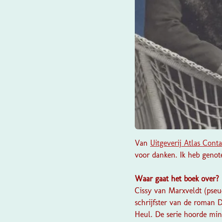
Van
Uitgeverij Atlas Conta
voor danken. Ik heb genote
Waar gaat het boek over?
Cissy van Marxveldt (pseu
schrijfster van de roman De
Heul. De serie hoorde mins