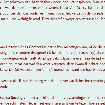
ij het schrijven van haar dagboek door Joop liet inspireren. Van Ma
aar wat de meeste mensen niet weten, is dat Van Marxveldt tientall
ns publiceerde, waaronder een roman over het verzet in de Tweede
tot nu toe weinig bekend. Deze biografie werpt een verrassend licht
?
 van Uitgever Atlas Contact las dat je kon meedingen om, of de dru
ting
, of een andere drukproef (ik ben de titel vergeten, sorry) als ee
k ondergetekende heeft als jonge bakvis (pas me even aan de tijd w
elezen en, maar dat was ik alweer vergeten, daar kwam ik achter nad
e serie. Dat was even een 'oh, ja', momentje, want die had ik ook a
errast dat ik bericht kreeg van de uitgever dat ik het boek mocht 
houden.
Monica Soeting
voldoet aan bijna al mijn verwachtingen van dat ik
emde schrijfster. Het is heel erg interessant om te lezen hoe ze gel