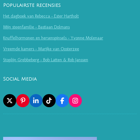
Populairste recensies
Het dagboek van Rebecca - Ester Hartholt
Mijn steenfamilie - Bastiaan Dolmans
Knuffelhormonen en hersenspinsels - Yvonne Molenaar
Vreemde kamers - Marijke van Oosterzee
Stoplijn Grebbeberg - Bob Latten & Rob Janssen
Social Media
X
P
L
T
F
I
I
I
I
A
N
N
N
K
C
S
T
K
T
E
T
E
E
O
B
A
R
D
K
O
G
E
I
O
R