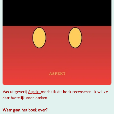
Van uitgeverij
Aspekt
mocht ik dit boek recenseren. Ik wil ze
daar hartelijk voor danken.
Waar gaat het boek over?