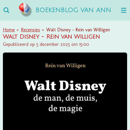
Ga
BOEKENBLOG VAN ANN
direct
naar
de
Home
»
Recensies
»
Walt Disney - Rein van Willigen
hoofdinhoud
Walt Disney - Rein van Willigen
Gepubliceerd op 5 december 2025 om 15:00