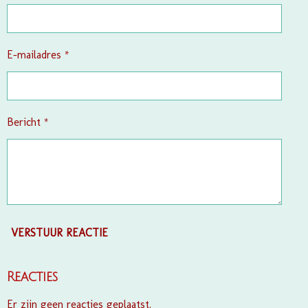
e
r
r
e
E-mailadres *
n
Bericht *
VERSTUUR REACTIE
Reacties
Er zijn geen reacties geplaatst.