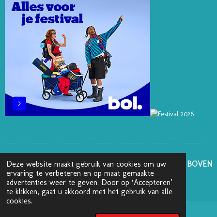
S
N
K
A
T
M
GA NAAR BOVEN
Deze website maakt gebruik van cookies om uw
ervaring te verbeteren en op maat gemaakte
advertenties weer te geven. Door op ‘Accepteren’
© 2025 - 2026 Boekenblog van Ann
te klikken, gaat u akkoord met het gebruik van alle
cookies.