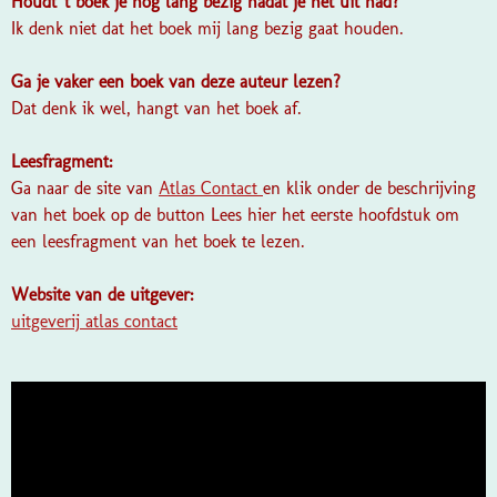
Houdt 't boek je nog lang bezig nadat je het uit had?
Ik denk niet dat het boek mij lang bezig gaat houden.
Ga je vaker een boek van deze auteur lezen?
Dat denk ik wel, hangt van het boek af.
Leesfragment:
Ga naar de site van
Atlas Contact
en klik onder de beschrijving
van het boek op de button Lees hier het eerste hoofdstuk om
een leesfragment van het boek te lezen.
Website van de uitgever:
uitgeverij atlas contact