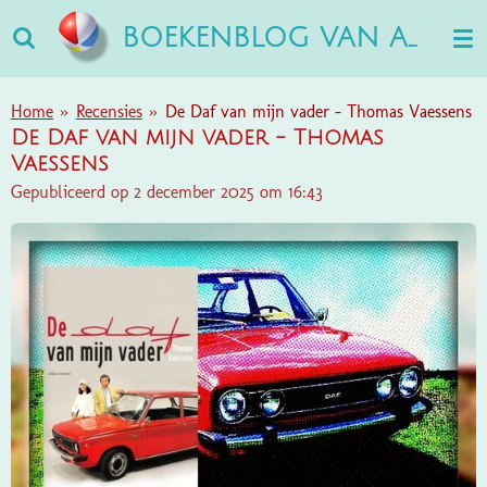
Ga
BOEKENBLOG VAN ANN
direct
naar
de
Home
»
Recensies
»
De Daf van mijn vader - Thomas Vaessens
hoofdinhoud
De Daf van mijn vader - Thomas
Vaessens
Gepubliceerd op 2 december 2025 om 16:43