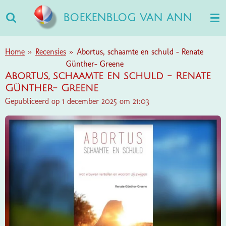
Ga
BOEKENBLOG VAN ANN
direct
naar
de
Home
»
Recensies
»
Abortus, schaamte en schuld - Renate
hoofdinhoud
Günther- Greene
Abortus, schaamte en schuld - Renate
Günther- Greene
Gepubliceerd op 1 december 2025 om 21:03