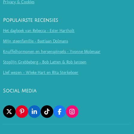
Privacy & Cookies
Populairste recensies
Het dagboek van Rebecca - Ester Hartholt
Mijn steenfamilie - Bastiaan Dolmans
Knuffelhormonen en hersenspinsels - Yvonne Molenaar
Stoplijn Grebbeberg - Bob Latten & Rob Janssen
Lief wezen - Wieke Hart en Rita Sterkeboer
Social Media
X
P
L
T
F
I
I
I
I
A
N
N
N
K
C
S
T
K
T
E
T