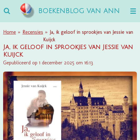
Ga
BOEKENBLOG VAN ANN
direct
naar
de
Home
»
Recensies
»
Ja, ik geloof in sprookjes van Jessie van
hoofdinhoud
Kuijck
Ja, ik geloof in sprookjes van Jessie van
Kuijck
Gepubliceerd op 1 december 2025 om 16:13