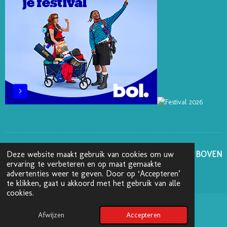
T
M
GA NAAR BOVEN
Deze website maakt gebruik van cookies om uw
ervaring te verbeteren en op maat gemaakte
advertenties weer te geven. Door op ‘Accepteren’
© 2025 - 2026 Boekenblog van Ann
te klikken, gaat u akkoord met het gebruik van alle
cookies.
Afwijzen
Accepteren
Pinterest