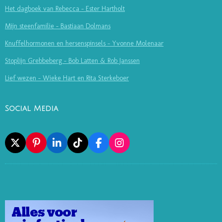
Het dagboek van Rebecca - Ester Hartholt
Mijn steenfamilie - Bastiaan Dolmans
Knuffelhormonen en hersenspinsels - Yvonne Molenaar
Stoplijn Grebbeberg - Bob Latten & Rob Janssen
Lief wezen - Wieke Hart en Rita Sterkeboer
Social Media
X
P
L
T
F
I
I
I
I
A
N
N
N
K
C
S
T
K
T
E
T
E
E
O
B
A
R
D
K
O
G
E
I
O
R
S
N
K
A