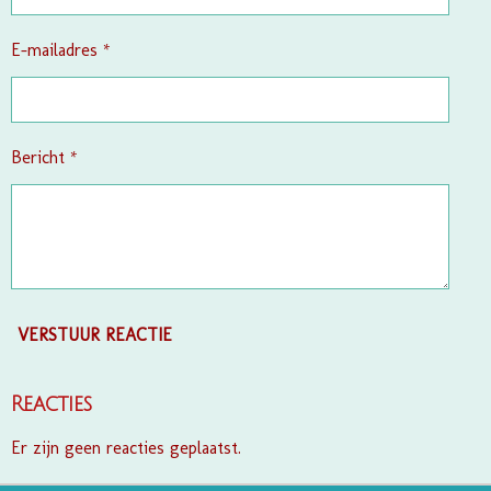
r
e
E-mailadres *
n
Bericht *
VERSTUUR REACTIE
Reacties
Er zijn geen reacties geplaatst.