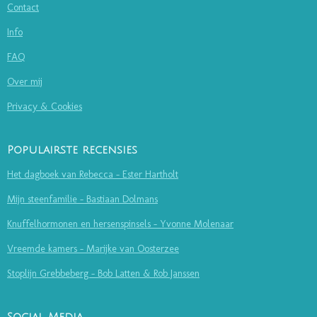
Contact
Info
FAQ
Over mij
Privacy & Cookies
Populairste recensies
Het dagboek van Rebecca - Ester Hartholt
Mijn steenfamilie - Bastiaan Dolmans
Knuffelhormonen en hersenspinsels - Yvonne Molenaar
Vreemde kamers - Marijke van Oosterzee
Stoplijn Grebbeberg - Bob Latten & Rob Janssen