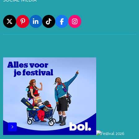
Social Media
X
P
L
T
F
I
I
I
I
A
N
N
N
K
C
S
T
K
T
E
T
E
E
O
B
A
R
D
K
O
G
E
I
O
R
S
N
K
A
T
M