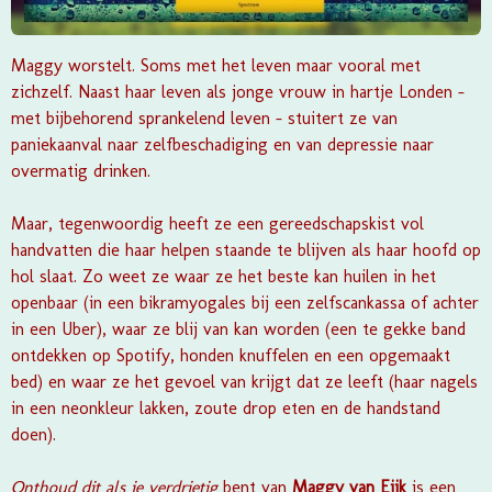
Maggy worstelt. Soms met het leven maar vooral met
zichzelf. Naast haar leven als jonge vrouw in hartje Londen –
met bijbehorend sprankelend leven – stuitert ze van
paniekaanval naar zelfbeschadiging en van depressie naar
overmatig drinken.
Maar, tegenwoordig heeft ze een gereedschapskist vol
handvatten die haar helpen staande te blijven als haar hoofd op
hol slaat. Zo weet ze waar ze het beste kan huilen in het
openbaar (in een bikramyogales bij een zelfscankassa of achter
in een Uber), waar ze blij van kan worden (een te gekke band
ontdekken op Spotify, honden knuffelen en een opgemaakt
bed) en waar ze het gevoel van krijgt dat ze leeft (haar nagels
in een neonkleur lakken, zoute drop eten en de handstand
doen).
Onthoud dit als je verdrietig
bent van
Maggy van Eijk
is een