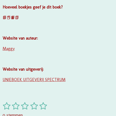
Hoeveel boekjes geef je dit boek?
📘📕📙📗
Website van auteur:
Maggy
Website van uitgeverij:
UNIEBOEK UITGEVERIJ SPECTRUM
1
2
3
4
5
S
R
t
a
s
s
s
s
s
e
0 stemmen