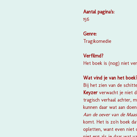
Aantal pagina's:
156
Genre:
Tragikomedie
Verfilmd?
Het boek is (nog) niet ver
Wat vind je van het boek
Bij het zien van de schitt
Keyzer
verwacht je niet da
tragisch verhaal achter, 
kunnen daar wat aan doen.
Aan de oever van de Maa
komt. Het is zo'n boek da
opletten, want even niet o
niet erg als je daar wat 