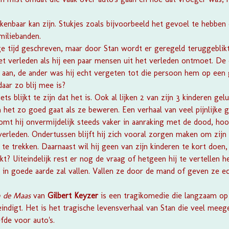
kenbaar kan zijn. Stukjes zoals bijvoorbeeld het gevoel te hebben o
miliebanden.
ige tijd geschreven, maar door Stan wordt er geregeld teruggeblik
et verleden als hij een paar mensen uit het verleden ontmoet. De 
d aan, de ander was hij echt vergeten tot die persoon hem op ee
aar zo blij mee is?
ts blijkt te zijn dat het is. Ook al lijken 2 van zijn 3 kinderen gel
n het zo goed gaat als ze beweren. Een verhaal van veel pijnlijke
mt hij onvermijdelijk steeds vaker in aanraking met de dood, hoor
overleden. Ondertussen blijft hij zich vooral zorgen maken om zijn
te trekken. Daarnaast wil hij geen van zijn kinderen te kort doen,
t? Uiteindelijk rest er nog de vraag of hetgeen hij te vertellen he
l in goede aarde zal vallen. Vallen ze door de mand of geven ze
n de Maas
van
Gilbert Keyzer
is een tragikomedie die langzaam op
indigt. Het is het tragische levensverhaal van Stan die veel meeg
efde voor auto's.