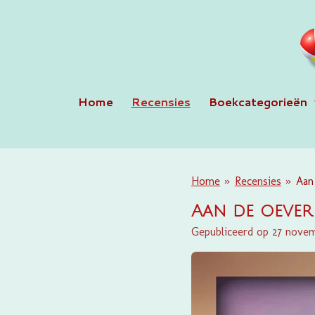
Ga
direct
naar
de
hoofdinhoud
Home
Recensies
Boekcategorieën
Home
»
Recensies
»
Aan
Aan de oever 
Gepubliceerd op 27 nove