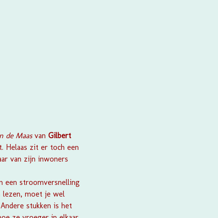
an de Maas
van
Gilbert
t. Helaas zit er toch een
aar van zijn inwoners
in een stroomversnelling
n lezen, moet je wel
. Andere stukken is het
hoe ze vroeger in elkaar