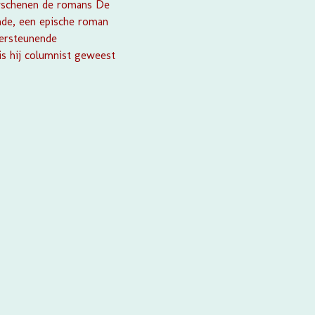
verschenen de romans
De
de,
een epische roman
ersteunende
 is hij columnist geweest