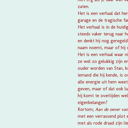
zaten.
Het is een verhaal dat her
garage en de tragische fa
Het verhaal is in de huid
steeds vaker terug naar h
en denkt hij nog geregel
naam noemt, maar of hij d
Het is een verhaal waar nie
ze wel zo gelukkig zijn e
ouder worden van Stan, ko
iemand die hij kende, is 
alle energie uit hem weet 
geven, maar of dat ook luk
hij komt te overlijden we
eigenbelangen?
Kortom;
Aan de oever va
met een verrassend plot e
met als rode draad zijn li