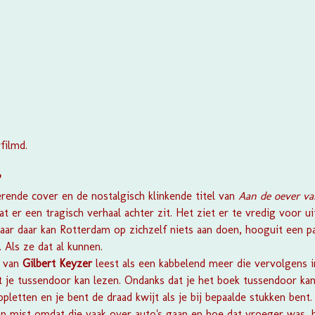
filmd.
?
erende cover en de nostalgisch klinkende titel van
Aan de oever v
t er een tragisch verhaal achter zit. Het ziet er te vredig voor ui
maar daar kan Rotterdam op zichzelf niets aan doen, hooguit een p
 Als ze dat al kunnen.
s
van
Gilbert Keyzer
leest als een kabbelend meer die vervolgens 
t je tussendoor kan lezen. Ondanks dat je het boek tussendoor ka
pletten en je bent de draad kwijt als je bij bepaalde stukken bent
van mist omdat die vaak over auto's gaan en hoe dat vroeger was, 