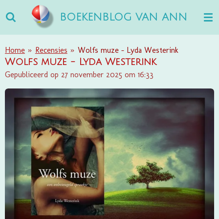
Ga
BOEKENBLOG VAN ANN
direct
naar
de
Home
»
Recensies
»
Wolfs muze - Lyda Westerink
hoofdinhoud
Wolfs muze - Lyda Westerink
Gepubliceerd op 27 november 2025 om 16:33