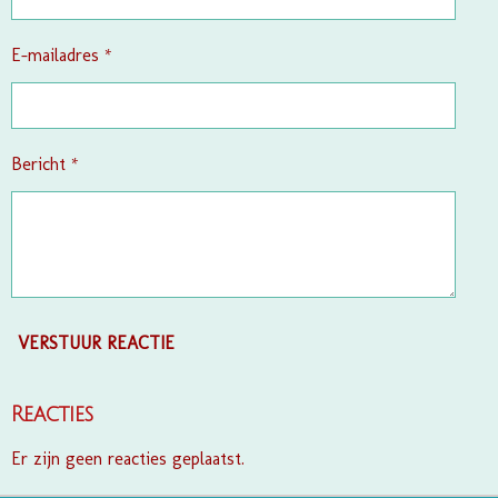
r
e
E-mailadres *
n
Bericht *
VERSTUUR REACTIE
Reacties
Er zijn geen reacties geplaatst.