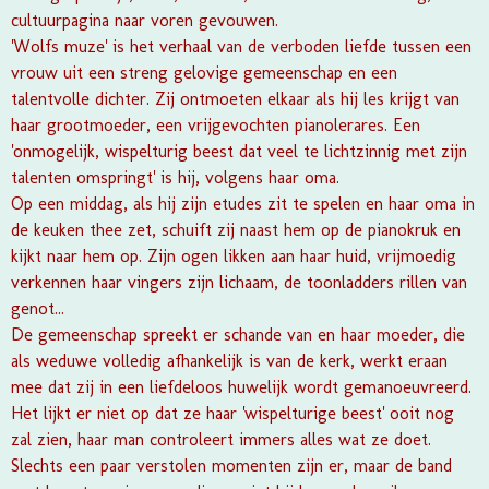
cultuurpagina naar voren gevouwen.
'Wolfs muze' is het verhaal van de verboden liefde tussen een
vrouw uit een streng gelovige gemeenschap en een
talentvolle dichter. Zij ontmoeten elkaar als hij les krijgt van
haar grootmoeder, een vrijgevochten pianolerares. Een
'onmogelijk, wispelturig beest dat veel te lichtzinnig met zijn
talenten omspringt' is hij, volgens haar oma.
Op een middag, als hij zijn etudes zit te spelen en haar oma in
de keuken thee zet, schuift zij naast hem op de pianokruk en
kijkt naar hem op. Zijn ogen likken aan haar huid, vrijmoedig
verkennen haar vingers zijn lichaam, de toonladders rillen van
genot...
De gemeenschap spreekt er schande van en haar moeder, die
als weduwe volledig afhankelijk is van de kerk, werkt eraan
mee dat zij in een liefdeloos huwelijk wordt gemanoeuvreerd.
Het lijkt er niet op dat ze haar 'wispelturige beest' ooit nog
zal zien, haar man controleert immers alles wat ze doet.
Slechts een paar verstolen momenten zijn er, maar de band