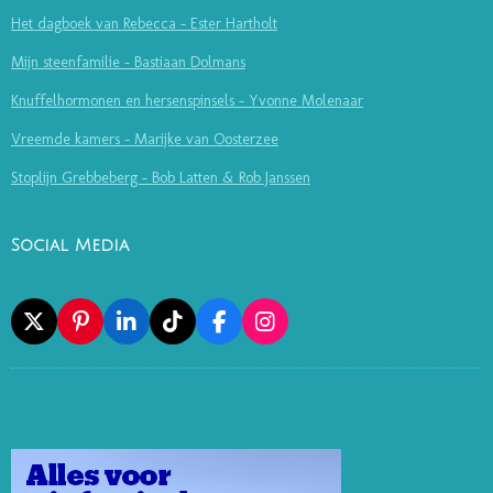
Het dagboek van Rebecca - Ester Hartholt
Mijn steenfamilie - Bastiaan Dolmans
Knuffelhormonen en hersenspinsels - Yvonne Molenaar
Vreemde kamers - Marijke van Oosterzee
Stoplijn Grebbeberg - Bob Latten & Rob Janssen
Social Media
X
P
L
T
F
I
I
I
I
A
N
N
N
K
C
S
T
K
T
E
T
E
E
O
B
A
R
D
K
O
G
E
I
O
R
S
N
K
A