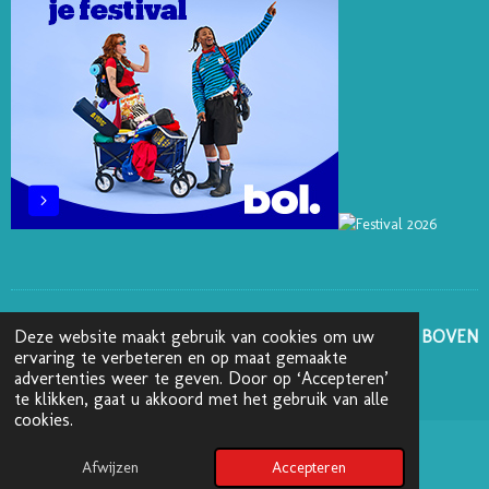
T
M
GA NAAR BOVEN
Deze website maakt gebruik van cookies om uw
ervaring te verbeteren en op maat gemaakte
advertenties weer te geven. Door op ‘Accepteren’
© 2025 - 2026 Boekenblog van Ann
te klikken, gaat u akkoord met het gebruik van alle
cookies.
Afwijzen
Accepteren
Pinterest