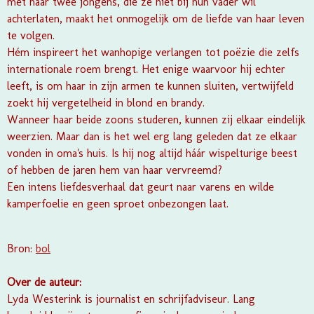
met haar twee jongens, die ze niet bij hun vader wil
achterlaten, maakt het onmogelijk om de liefde van haar leven
te volgen.
Hém inspireert het wanhopige verlangen tot poëzie die zelfs
internationale roem brengt. Het enige waarvoor hij echter
leeft, is om haar in zijn armen te kunnen sluiten, vertwijfeld
zoekt hij vergetelheid in blond en brandy.
Wanneer haar beide zoons studeren, kunnen zij elkaar eindelijk
weerzien. Maar dan is het wel erg lang geleden dat ze elkaar
vonden in oma's huis. Is hij nog altijd háár wispelturige beest
of hebben de jaren hem van haar vervreemd?
Een intens liefdesverhaal dat geurt naar varens en wilde
kamperfoelie en geen sproet onbezongen laat.
Bron:
bol
Over de auteur:
Lyda Westerink is journalist en schrijfadviseur. Lang