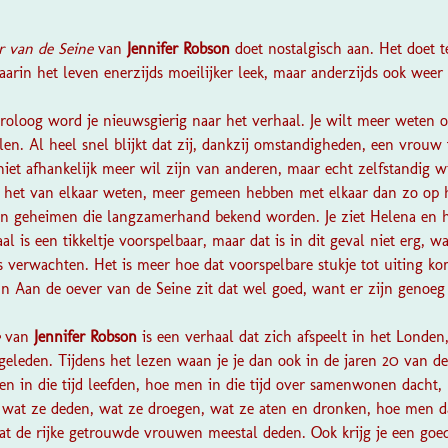
?
r van de Seine
van
Jennifer Robson
doet nostalgisch aan. Het doet 
aarin het leven enerzijds moeilijker leek, maar anderzijds ook weer
proloog word je nieuwsgierig naar het verhaal. Je wilt meer weten 
en. Al heel snel blijkt dat zij, dankzij omstandigheden, een vrouw t
niet afhankelijk meer wil zijn van anderen, maar echt zelfstandig w
 het van elkaar weten, meer gemeen hebben met elkaar dan zo op het
n geheimen die langzamerhand bekend worden. Je ziet Helena en h
l is een tikkeltje voorspelbaar, maar dat is in dit geval niet erg, w
rs verwachten. Het is meer hoe dat voorspelbare stukje tot uiting k
 In
Aan de oever van de Seine
zit dat wel goed, want er zijn genoe
e
van
Jennifer Robson
is een verhaal dat zich afspeelt in het Londe
geleden. Tijdens het lezen waan je je dan ook in de jaren 20 van de
en in die tijd leefden, hoe men in die tijd over samenwonen dacht, 
, wat ze deden, wat ze droegen, wat ze aten en dronken, hoe men 
t de rijke getrouwde vrouwen meestal deden. Ook krijg je een goe