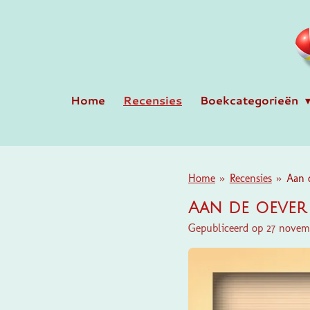
Ga
direct
naar
de
hoofdinhoud
Home
Recensies
Boekcategorieën
Home
»
Recensies
»
Aan d
Aan de oever 
Gepubliceerd op 27 novem