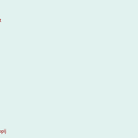
t
pij