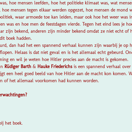
 was, hoe mensen leefden, hoe het politieke klimaat was, wat mens
ler, hoe mensen tegen elkaar werden opgezet, hoe mensen de mond w
olitiek, waar armoede toe kan leiden, maar ook hoe het weer was in
zien was en hoe men de feestdagen vierde. Tegen het eind lees je h
aar zijn bekend, anderen zijn minder bekend omdat ze niet echt of 
dit boek hadden.
urd, dan had het een spannend verhaal kunnen zijn waarbij je op he
lopen. Helaas is dat niet geval en is het allemaal echt gebeurd. On
anning en wil je weten hoe Hitler precies aan de macht is gekomen.
an
Rüdiger Barth
&
Hauke Friederichs
is een spannend verhaal over 
ijgt een heel goed beeld van hoe Hitler aan de macht kon komen. Wa
d en of het allemaal voorkomen had kunnen worden.
verwachtingen?
?
ij het boek.