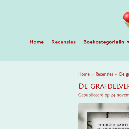
Ga
direct
naar
de
hoofdinhoud
Home
Recensies
Boekcategorieën
Home
»
Recensies
»
De gr
De grafdelve
Gepubliceerd op 24 nove