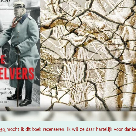
iep
mocht ik dit boek recenseren. Ik wil ze daar hartelijk voor danke