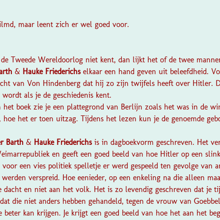
filmd, maar leent zich er wel goed voor.
?
n de Tweede Wereldoorlog niet kent, dan lijkt het of de twee mann
arth
&
Hauke Friederichs
elkaar een hand geven uit beleefdheid. Vo
cht van Von Hindenberg dat hij zo zijn twijfels heeft over Hitler. D
wordt als je de geschiedenis kent.
het boek zie je een plattegrond van Berlijn zoals het was in de wint
, hoe het er toen uitzag. Tijdens het lezen kun je de genoemde ge
er Barth
&
Hauke Friederichs
is in dagboekvorm geschreven. Het ver
eimarrepubliek en geeft een goed beeld van hoe Hitler op een slink
oor een vies politiek spelletje er werd gespeeld ten gevolge van 
werden verspreid. Hoe eenieder, op een enkeling na die alleen maar
 dacht en niet aan het volk. Het is zo levendig geschreven dat je t
dat die niet anders hebben gehandeld, tegen de vrouw van Goebbel
 beter kan krijgen. Je krijgt een goed beeld van hoe het aan het be