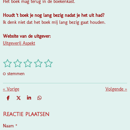
Het boek mag terug in de boekenkast.
Houdt 't boek je nog lang bezig nadat je het uit had?
Ik denk niet dat het boek mij lang bezig gaat houden.
Website van de uitgever:
Uitgeverij Aspekt
1
2
3
4
5
S
R
t
a
s
s
s
s
s
e
0 stemmen
t
m
t
t
t
t
t
i
m
e
e
e
e
e
«
Vorige
e
Volgende
»
n
n
g
r
r
r
r
r
D
D
S
D
:
E
E
H
E
r
r
r
r
L
E
A
L
0
E
L
R
E
Reactie plaatsen
e
e
e
e
s
N
E
N
t
n
n
n
n
Naam *