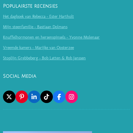
Populairste recensies
Het dagboek van Rebecca - Ester Hartholt
Mijn steenfamilie - Bastiaan Dolmans
Knuffelhormonen en hersenspinsels - Yvonne Molenaar
Vreemde kamers - Marijke van Oosterzee
Stoplijn Grebbeberg - Bob Latten & Rob Janssen
Social Media
X
P
L
T
F
I
I
I
I
A
N
N
N
K
C
S
T
K
T
E
T
E
E
O
B
A
R
D
K
O
G