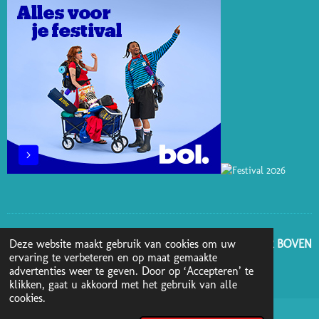
E
I
O
R
S
N
K
A
T
M
GA NAAR BOVEN
Deze website maakt gebruik van cookies om uw
ervaring te verbeteren en op maat gemaakte
advertenties weer te geven. Door op ‘Accepteren’ te
© 2025 - 2026 Boekenblog van Ann
klikken, gaat u akkoord met het gebruik van alle
cookies.