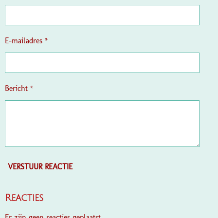
e
r
r
e
E-mailadres *
n
Bericht *
VERSTUUR REACTIE
Reacties
Er zijn geen reacties geplaatst.