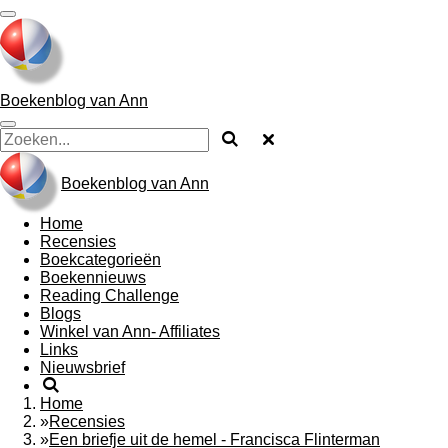
Ga
direct
naar
de
hoofdinhoud
Boekenblog van Ann
Boekenblog van Ann
Home
Recensies
Boekcategorieën
Boekennieuws
Reading Challenge
Blogs
Winkel van Ann- Affiliates
Links
Nieuwsbrief
Home
»
Recensies
»
Een briefje uit de hemel - Francisca Flinterman