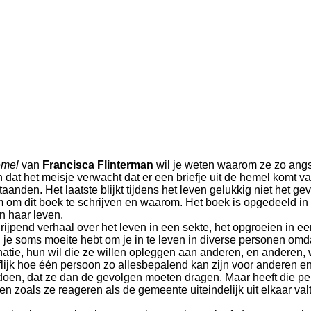
hemel
van
Francisca Flinterman
wil je weten waarom ze zo angs
 dat het meisje verwacht dat er een briefje uit de hemel komt va
anden. Het laatste blijkt tijdens het leven gelukkig niet het gev
m om dit boek te schrijven en waarom. Het boek is opgedeeld in
n haar leven.
rijpend verhaal over het leven in een sekte, het opgroeien in 
n je soms moeite hebt om je in te leven in diverse personen om
natie, hun wil die ze willen opleggen aan anderen, en anderen
ooflijk hoe één persoon zo allesbepalend kan zijn voor anderen 
 doen, dat ze dan de gevolgen moeten dragen. Maar heeft die per
en zoals ze reageren als de gemeente uiteindelijk uit elkaar va