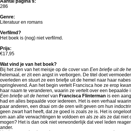
Aantal pagina's:
286
Genre:
Literatuur en romans
Verfilmd?
Het boek is (nog) niet verfilmd.
Prijs:
€17,95
Wat vind je van het boek?
Bij het zien van het meisje op de cover van
Een briefje uit de 
helemaal, er zit een angst in verborgen. De titel doet vermoeden
overleden en stuurt ze een briefje uit de hemel naar haar nabesta
springlevend. Aan het begin vertelt Francisca hoe ze erop kwa
haar naam te veranderen, waarin ze vertelt over een bepaalde i
Een briefje uit de hemel
van
Francisca Flinterman
is een aang
had en alles bepaalde voor iedereen. Het is een verhaal waari
paar anderen, een draai om de oren wilt geven om hun indoctri
geen zwart hart heeft, dat ze goed is zoals ze is. Het is ongel
om aan alle verwachtingen te voldoen en als ze als ze dat niet
mogen? Het is dan ook niet verwonderlijk dat veel leden reager
ander.