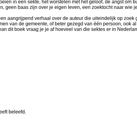
eien in een sekte, het worstelen met het geloof, de angst om b
n, geen baas zijn over je eigen leven, een zoektocht naar wie je
een aangrijpend verhaal over de auteur die uiteindelijk op zoek 
men van de gemeente, of beter gezegd van één persoon, ook al w
van dit boek vraag je je af hoeveel van die sektes er in Nederla
eeft beleefd.