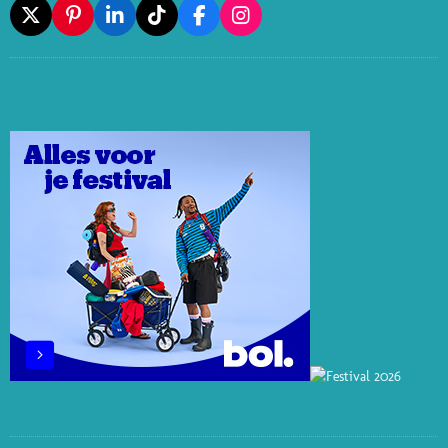
X
P
L
T
F
I
I
I
I
A
N
N
N
K
C
S
T
K
T
E
T
E
E
O
B
A
R
D
K
O
G
E
I
O
R
S
N
K
A
T
M