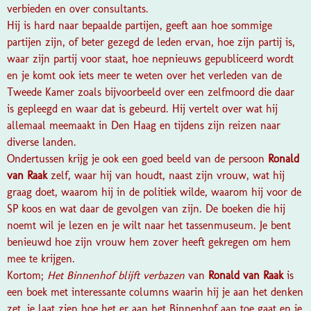
verbieden en over consultants.
Hij is hard naar bepaalde partijen, geeft aan hoe sommige
partijen zijn, of beter gezegd de leden ervan, hoe zijn partij is,
waar zijn partij voor staat, hoe nepnieuws gepubliceerd wordt
en je komt ook iets meer te weten over het verleden van de
Tweede Kamer zoals bijvoorbeeld over een zelfmoord die daar
is gepleegd en waar dat is gebeurd. Hij vertelt over wat hij
allemaal meemaakt in Den Haag en tijdens zijn reizen naar
diverse landen.
Ondertussen krijg je ook een goed beeld van de persoon
Ronald
van Raak
zelf, waar hij van houdt, naast zijn vrouw, wat hij
graag doet, waarom hij in de politiek wilde, waarom hij voor de
SP koos en wat daar de gevolgen van zijn. De boeken die hij
noemt wil je lezen en je wilt naar het tassenmuseum. Je bent
benieuwd hoe zijn vrouw hem zover heeft gekregen om hem
mee te krijgen.
Kortom;
Het Binnenhof blijft verbazen
van
Ronald van Raak
is
een boek met interessante columns waarin hij je aan het denken
zet, je laat zien hoe het er aan het Binnenhof aan toe gaat en je