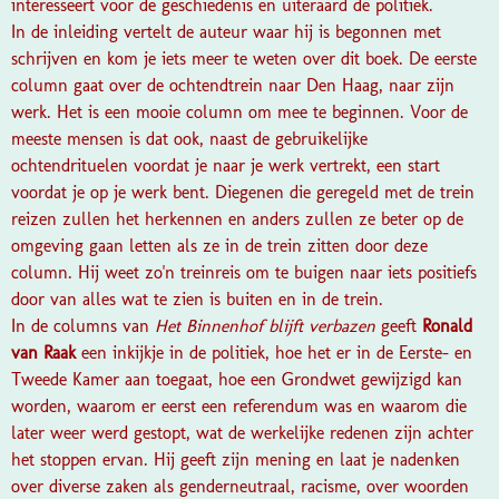
interesseert voor de geschiedenis en uiteraard de politiek.
In de inleiding vertelt de auteur waar hij is begonnen met
schrijven en kom je iets meer te weten over dit boek. De eerste
column gaat over de ochtendtrein naar Den Haag, naar zijn
werk. Het is een mooie column om mee te beginnen. Voor de
meeste mensen is dat ook, naast de gebruikelijke
ochtendrituelen voordat je naar je werk vertrekt, een start
voordat je op je werk bent. Diegenen die geregeld met de trein
reizen zullen het herkennen en anders zullen ze beter op de
omgeving gaan letten als ze in de trein zitten door deze
column. Hij weet zo'n treinreis om te buigen naar iets positiefs
door van alles wat te zien is buiten en in de trein.
In de columns van
Het Binnenhof blijft verbazen
geeft
Ronald
van Raak
een inkijkje in de politiek, hoe het er in de Eerste- en
Tweede Kamer aan toegaat, hoe een Grondwet gewijzigd kan
worden, waarom er eerst een referendum was en waarom die
later weer werd gestopt, wat de werkelijke redenen zijn achter
het stoppen ervan. Hij geeft zijn mening en laat je nadenken
over diverse zaken als genderneutraal, racisme, over woorden