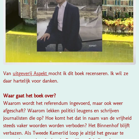
Van
uitgeverij
Aspekt
mocht ik dit boek recenseren. Ik wil ze
daar hartelijk voor danken.
Waar gaat het boek over?
Waarom wordt het referendum ingevoerd, maar ook weer
afgeschaft? Waarom lekken politici leugens en schrijven
journalisten die op? Hoe komt het dat in naam van de vrijheid
steeds vaker woorden worden verboden? Het Binnenhof blijft
verbazen. Als Tweede Kamerlid loop je altijd het gevaar te