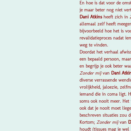
En hoe is dat voor de oms
je maar beter nog niet ve
Dani Atkins
heeft zich in
allemaal zelf heeft meegem
bijvoorbeeld hoe het is vo
revalidatieproces nadat i
weg te vinden.
Doordat het verhaal afwiss
een bepaald persoon, maar
en begrijp je ook beter wa
Zonder mij
van
Dani Atki
diverse verrassende wendin
vrolijkheid, jaloezie, zel
iemand die in coma ligt. 
soms ook nooit meer. Het 
ook dat je nooit moet lieg
beschreven situaties zou d
Kortom;
Zonder mij
van
D
houdt (tissues mag je wel