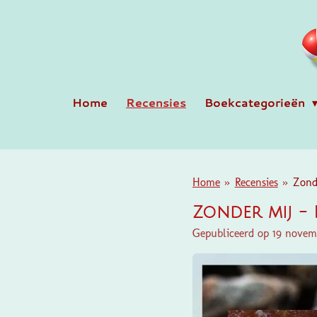
Ga
direct
naar
de
hoofdinhoud
Home
Recensies
Boekcategorieën
Home
»
Recensies
»
Zond
Zonder mij - 
Gepubliceerd op 19 novem