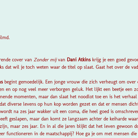
ilmd.
?
terende cover van
Zonder mij
van
Dani Atkins
krijg je een goed gevoe
ks dat wil je toch weten waar de titel op slaat. Gaat het over de v
ns
begint gemoedelijk. Een jonge vrouw die zich verheugt om over
en en op nog veel meer verborgen geluk. Het lijkt een beetje een zo
ende momenten, maar dan slaat het noodlot toe en is het verhaal 
dat diverse levens op hun kop worden gezet en dat er mensen dicht
wordt na zes jaar wakker uit een coma, die heel goed is omschrev
 heeft geslapen, maar dan komt ze langzaam achter de keiharde waa
zijn, maar zes jaar. En in al die jaren blijkt dat het leven gewoon d
er functioneren in de maatschappij? Hoe ga je om met mensen die 