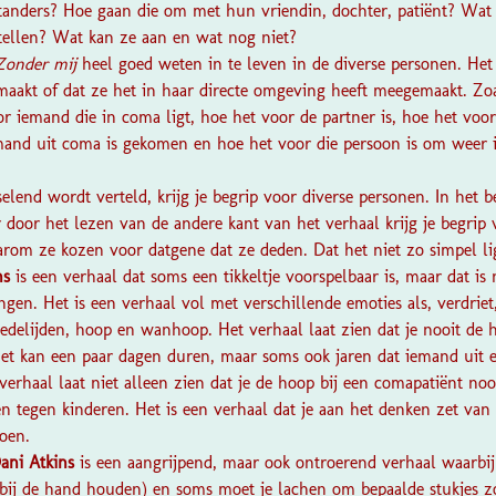
tanders? Hoe gaan die om met hun vriendin, dochter, patiënt? Wat 
rtellen? Wat kan ze aan en wat nog niet?
Zonder mij
heel goed weten in te leven in de diverse personen. Het l
aakt of dat ze het in haar directe omgeving heeft meegemaakt. Zoal
or iemand die in coma ligt, hoe het voor de partner is, hoe het voor
emand uit coma is gekomen en hoe het voor die persoon is om weer 
elend wordt verteld, krijg je begrip voor diverse personen. In het 
 door het lezen van de andere kant van het verhaal krijg je begrip 
arom ze kozen voor datgene dat ze deden. Dat het niet zo simpel ligt
ns
is een verhaal dat soms een tikkeltje voorspelbaar is, maar dat is 
gen. Het is een verhaal vol met verschillende emoties als, verdriet
fmedelijden, hoop en wanhoop. Het verhaal laat zien dat je nooit de
Het kan een paar dagen duren, maar soms ook jaren dat iemand uit
verhaal laat niet alleen zien dat je de hoop bij een comapatiënt no
en tegen kinderen. Het is een verhaal dat je aan het denken zet van 
oen.
ani Atkins
is een aangrijpend, maar ook ontroerend verhaal waarbij 
 bij de hand houden) en soms moet je lachen om bepaalde stukjes zo