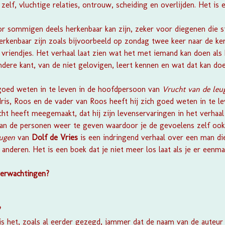
zelf, vluchtige relaties, ontrouw, scheiding en overlijden. Het is 
or sommigen deels herkenbaar kan zijn, zeker voor diegenen die s
erkenbaar zijn zoals bijvoorbeeld op zondag twee keer naar de ke
riendjes. Het verhaal laat zien wat het met iemand kan doen als 
ere kant, van de niet gelovigen, leert kennen en wat dat kan doe
goed weten in te leven in de hoofdpersoon van
Vrucht van de leu
ris, Roos en de vader van Roos heeft hij zich goed weten in te lev
echt heeft meegemaakt, dat hij zijn levenservaringen in het verhaa
an de personen weer te geven waardoor je de gevoelens zelf ook 
eugen
van
Dolf de Vries
is een indringend verhaal over een man di
 anderen. Het is een boek dat je niet meer los laat als je er eenm
verwachtingen?
?
n is het, zoals al eerder gezegd, jammer dat de naam van de auteu