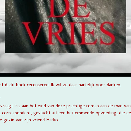
 ik dit boek recenseren. Ik wil ze daar hartelijk voor danken.
?
?' vraagt Iris aan het eind van deze prachtige roman aan de man va
, correspondent, gevlucht uit een beklemmende opvoeding, die ee
ke gezin van zijn vriend Harko.