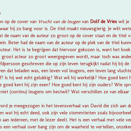
?
oon op de cover van
Vrucht van de leugen
van
Dolf de Vries
wil j
 waar hij zo bang voor is. De titel maakt nieuwsgierig. Je wilt we
dat de naam van de auteur zo groot op de cover staat en de titel 
ein. Beter had de naam van de auteur op de plek van de titel kunne
uteur. Het is te begrijpen dat hiervoor gekozen is, want het boek
en groot acteur zo groot weergegeven wordt, maar toch was ande
fdpersoon geschreven die op zijn leven terugkijkt nadat hij bij de 
ven dat beladen was, een leven vol leugens, een leven lang vluchte
? Is hij wel echt gelukkig? Wat wil hij werkelijk? Hoe goed kent hi
 goed kent hij zijn exen? Hoe goed kent hij zijn ouders? Wie spre
 niet (continu) leugens om bestwil? Wat verschillen ze van elkaar 
ord je meegezogen in het levensverhaal van David die zich aan d
 en wat hij echt deed, ook zijn vele stommiteiten zoals bijvoorbe
en aan iedereen, met de lezer deelt. Het is een verhaal met vele 
is een verhaal over bang zijn om de waarheid te vertellen, onzeke