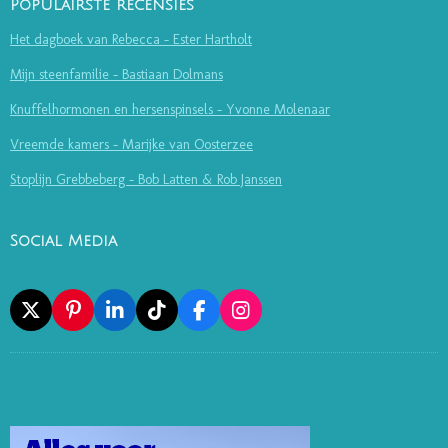
Populairste recensies
Het dagboek van Rebecca - Ester Hartholt
Mijn steenfamilie - Bastiaan Dolmans
Knuffelhormonen en hersenspinsels - Yvonne Molenaar
Vreemde kamers - Marijke van Oosterzee
Stoplijn Grebbeberg - Bob Latten & Rob Janssen
Social Media
X
P
L
T
F
I
I
I
I
A
N
N
N
K
C
S
T
K
T
E
T
E
E
O
B
A
R
D
K
O
G
E
I
O
R