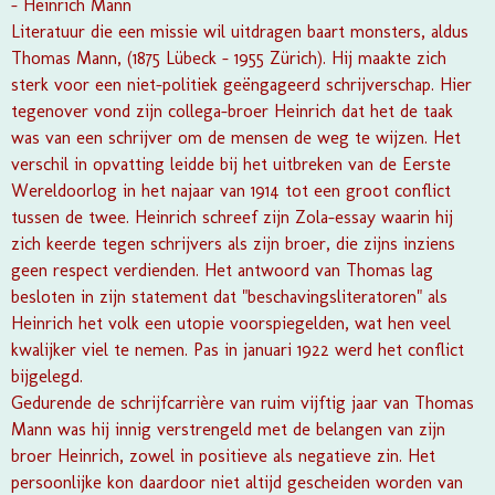
– Heinrich Mann
Literatuur die een missie wil uitdragen baart monsters, aldus
Thomas Mann, (1875 Lübeck – 1955 Zürich). Hij maakte zich
sterk voor een niet-politiek geëngageerd schrijverschap. Hier
tegenover vond zijn collega-broer Heinrich dat het de taak
was van een schrijver om de mensen de weg te wijzen. Het
verschil in opvatting leidde bij het uitbreken van de Eerste
Wereldoorlog in het najaar van 1914 tot een groot conflict
tussen de twee. Heinrich schreef zijn Zola-essay waarin hij
zich keerde tegen schrijvers als zijn broer, die zijns inziens
geen respect verdienden. Het antwoord van Thomas lag
besloten in zijn statement dat "beschavingsliteratoren" als
Heinrich het volk een utopie voorspiegelden, wat hen veel
kwalijker viel te nemen. Pas in januari 1922 werd het conflict
bijgelegd.
Gedurende de schrijfcarrière van ruim vijftig jaar van Thomas
Mann was hij innig verstrengeld met de belangen van zijn
broer Heinrich, zowel in positieve als negatieve zin. Het
persoonlijke kon daardoor niet altijd gescheiden worden van