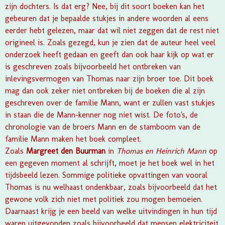
zijn dochters. Is dat erg? Nee, bij dit soort boeken kan het
gebeuren dat je bepaalde stukjes in andere woorden al eens
eerder hebt gelezen, maar dat wil niet zeggen dat de rest niet
origineel is. Zoals gezegd, kun je zien dat de auteur heel veel
onderzoek heeft gedaan en geeft dan ook haar kijk op wat er
is geschreven zoals bijvoorbeeld het ontbreken van
inlevingsvermogen van Thomas naar zijn broer toe. Dit boek
mag dan ook zeker niet ontbreken bij de boeken die al zijn
geschreven over de familie Mann, want er zullen vast stukjes
in staan die de Mann-kenner nog niet wist. De foto's, de
chronologie van de broers Mann en de stamboom van de
familie Mann maken het boek compleet.
Zoals
Margreet den Buurman
in
Thomas en Heinrich Mann
op
een gegeven moment al schrijft, moet je het boek wel in het
tijdsbeeld lezen. Sommige politieke opvattingen van vooral
Thomas is nu welhaast ondenkbaar, zoals bijvoorbeeld dat het
gewone volk zich niet met politiek zou mogen bemoeien.
Daarnaast krijg je een beeld van welke uitvindingen in hun tijd
waren uitgevonden zoals bijvoorbeeld dat mensen elektriciteit