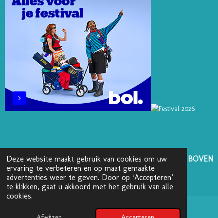
S
N
K
A
T
M
GA NAAR BOVEN
Deze website maakt gebruik van cookies om uw
ervaring te verbeteren en op maat gemaakte
advertenties weer te geven. Door op ‘Accepteren’
© 2025 - 2026 Boekenblog van Ann
te klikken, gaat u akkoord met het gebruik van alle
cookies.
Afwijzen
Accepteren