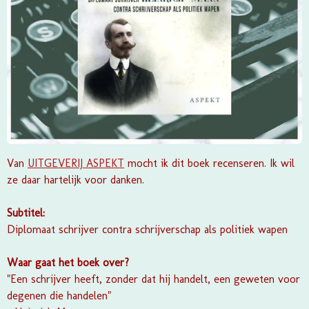
Van
UITGEVERIJ ASPEKT
mocht ik dit boek recenseren. Ik wil
ze daar hartelijk voor danken.
Subtitel:
Diplomaat schrijver contra schrijverschap als politiek wapen
Waar gaat het boek over?
"Een schrijver heeft, zonder dat hij handelt, een geweten voor
degenen die handelen"