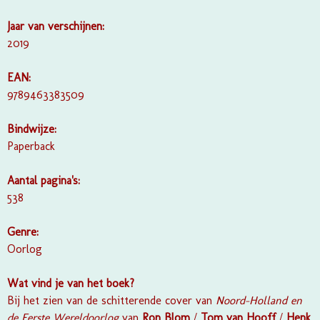
Jaar van verschijnen:
2019
EAN:
9789463383509
Bindwijze:
Paperback
Aantal pagina's:
538
Genre:
Oorlog
Wat vind je van het boek?
Bij het zien van de schitterende cover van
Noord-Holland en
de Eerste Wereldoorlog
van
Ron Blom
/
Tom van Hooff
/
Henk