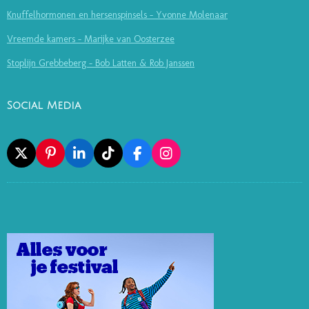
Knuffelhormonen en hersenspinsels - Yvonne Molenaar
Vreemde kamers - Marijke van Oosterzee
Stoplijn Grebbeberg - Bob Latten & Rob Janssen
Social Media
X
P
L
T
F
I
I
I
I
A
N
N
N
K
C
S
T
K
T
E
T
E
E
O
B
A
R
D
K
O
G
E
I
O
R
S
N
K
A
T
M