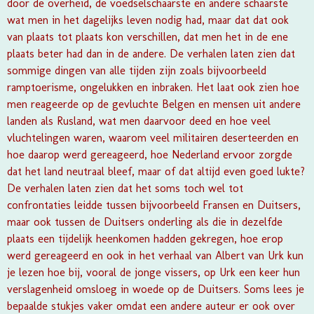
door de overheid, de voedselschaarste en andere schaarste
wat men in het dagelijks leven nodig had, maar dat dat ook
van plaats tot plaats kon verschillen, dat men het in de ene
plaats beter had dan in de andere. De verhalen laten zien dat
sommige dingen van alle tijden zijn zoals bijvoorbeeld
ramptoerisme, ongelukken en inbraken. Het laat ook zien hoe
men reageerde op de gevluchte Belgen en mensen uit andere
landen als Rusland, wat men daarvoor deed en hoe veel
vluchtelingen waren, waarom veel militairen deserteerden en
hoe daarop werd gereageerd, hoe Nederland ervoor zorgde
dat het land neutraal bleef, maar of dat altijd even goed lukte?
De verhalen laten zien dat het soms toch wel tot
confrontaties leidde tussen bijvoorbeeld Fransen en Duitsers,
maar ook tussen de Duitsers onderling als die in dezelfde
plaats een tijdelijk heenkomen hadden gekregen, hoe erop
werd gereageerd en ook in het verhaal van Albert van Urk kun
je lezen hoe bij, vooral de jonge vissers, op Urk een keer hun
verslagenheid omsloeg in woede op de Duitsers. Soms lees je
bepaalde stukjes vaker omdat een andere auteur er ook over