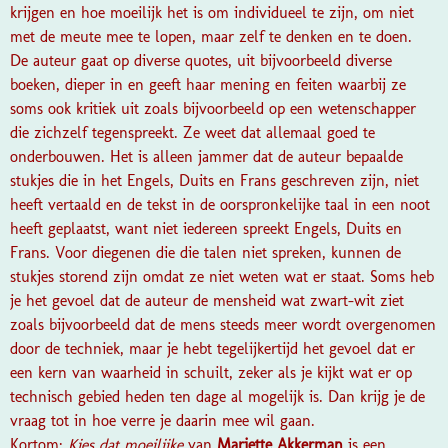
krijgen en hoe moeilijk het is om individueel te zijn, om niet
met de meute mee te lopen, maar zelf te denken en te doen.
De auteur gaat op diverse quotes, uit bijvoorbeeld diverse
boeken, dieper in en geeft haar mening en feiten waarbij ze
soms ook kritiek uit zoals bijvoorbeeld op een wetenschapper
die zichzelf tegenspreekt. Ze weet dat allemaal goed te
onderbouwen. Het is alleen jammer dat de auteur bepaalde
stukjes die in het Engels, Duits en Frans geschreven zijn, niet
heeft vertaald en de tekst in de oorspronkelijke taal in een noot
heeft geplaatst, want niet iedereen spreekt Engels, Duits en
Frans. Voor diegenen die die talen niet spreken, kunnen de
stukjes storend zijn omdat ze niet weten wat er staat. Soms heb
je het gevoel dat de auteur de mensheid wat zwart-wit ziet
zoals bijvoorbeeld dat de mens steeds meer wordt overgenomen
door de techniek, maar je hebt tegelijkertijd het gevoel dat er
een kern van waarheid in schuilt, zeker als je kijkt wat er op
technisch gebied heden ten dage al mogelijk is. Dan krijg je de
vraag tot in hoe verre je daarin mee wil gaan.
Kortom;
Kies dat moeilijke
van
Mariette Akkerman
is een