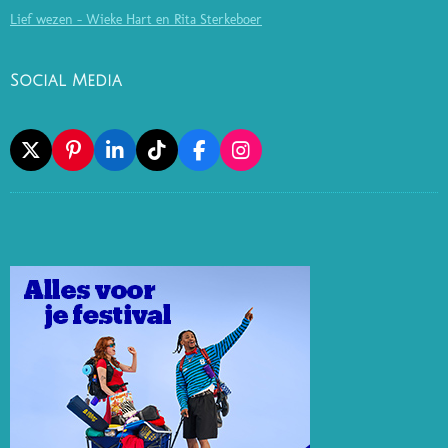
Lief wezen - Wieke Hart en Rita Sterkeboer
Social Media
X
P
L
T
F
I
I
I
I
A
N
N
N
K
C
S
T
K
T
E
T
E
E
O
B
A
R
D
K
O
G
E
I
O
R
S
N
K
A
T
M