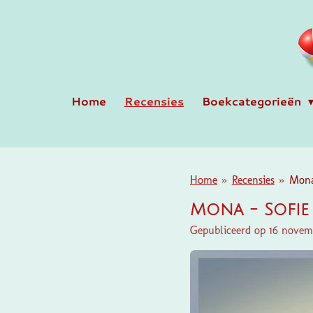
Ga
direct
naar
de
hoofdinhoud
Home
Recensies
Boekcategorieën
Home
»
Recensies
»
Mona
Mona - Sofie
Gepubliceerd op 16 novem