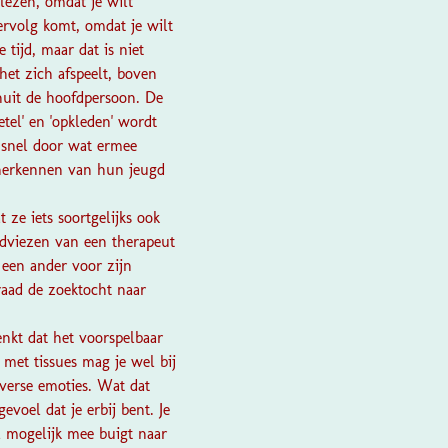
 lezen, omdat je wilt
ervolg komt, omdat je wilt
tijd, maar dat is niet
het zich afspeelt, boven
anuit de hoofdpersoon. De
el' en 'opkleden' wordt
l snel door wat ermee
 herkennen van hun jeugd
 ze iets soortgelijks ook
adviezen van een therapeut
 een ander voor zijn
raad de zoektocht naar
enkt dat het voorspelbaar
 met tissues mag je wel bij
verse emoties. Wat dat
evoel dat je erbij bent. Je
 mogelijk mee buigt naar