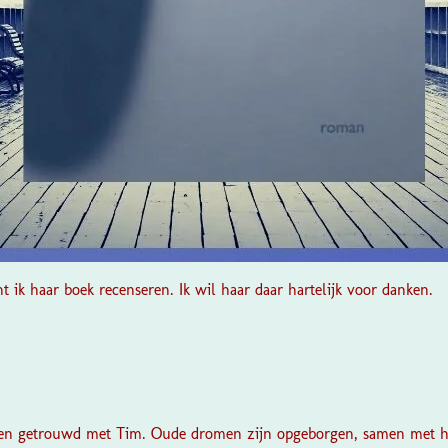
 ik haar boek recenseren. Ik wil haar daar hartelijk voor danken.
e en getrouwd met Tim. Oude dromen zijn opgeborgen, samen met h