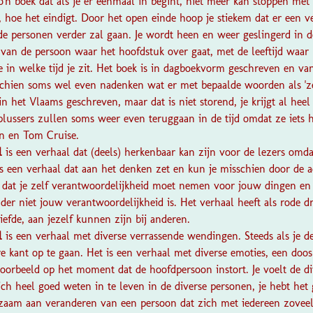
zo'n boek dat als je er eenmaal in begint, niet meer kan stoppen met
 hoe het eindigt. Door het open einde hoop je stiekem dat er een v
 personen verder zal gaan. Je wordt heen en weer geslingerd in de 
van de persoon waar het hoofdstuk over gaat, met de leeftijd waar 
je in welke tijd je zit. Het boek is in dagboekvorm geschreven en v
hien soms wel even nadenken wat er met bepaalde woorden als 'zet
in het Vlaams geschreven, maar dat is niet storend, je krijgt al hee
plussers zullen soms weer even teruggaan in de tijd omdat ze iets
un en Tom Cruise.
l
is een verhaal dat (deels) herkenbaar kan zijn voor de lezers omdat
 een verhaal dat aan het denken zet en kun je misschien door de 
d dat je zelf verantwoordelijkheid moet nemen voor jouw dingen en
der niet jouw verantwoordelijkheid is. Het verhaal heeft als rode d
iefde, aan jezelf kunnen zijn bij anderen.
l
is een verhaal met diverse verrassende wendingen. Steeds als je d
re kant op te gaan. Het is een verhaal met diverse emoties, een doos
oorbeeld op het moment dat de hoofdpersoon instort. Je voelt de di
ch heel goed weten in te leven in de diverse personen, je hebt het g
zaam aan veranderen van een persoon dat zich met iedereen zoveel