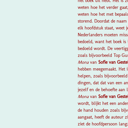
het boek uit hebt. Het is 
weten hoe het verder gaat,
weten hoe het met bepaalde
storend. Doordat de naam 
elk hoofdstuk staat, weet 
Nederlanders moeten missc
bedoeld, want het boek is 
bedoeld wordt. De veertig
zoals bijvoorbeeld Top G
Mona
van
Sofie van Geste
hebben meegemaakt. Het is
helpen, zoals bijvoorbeel
dingen, dat dat van een an
jezelf en de behoefte aan l
Mona
van
Sofie van Geste
wordt, blijkt het een ande
de hand houden zoals bijv
aangaat, heeft de auteur zi
ziet de hoofdpersoon lang