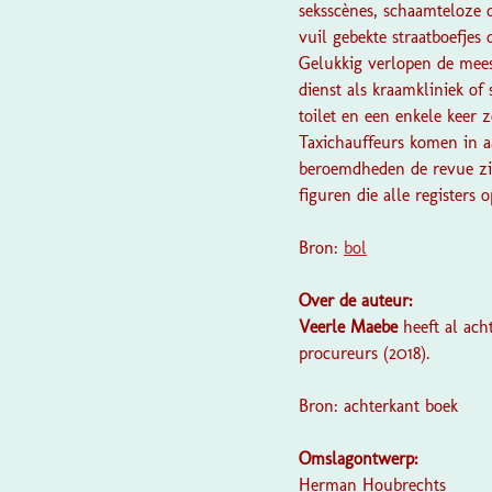
seksscènes, schaamteloze 
vuil gebekte straatboefjes
Gelukkig verlopen de meest
dienst als kraamkliniek of 
toilet en een enkele keer z
Taxichauffeurs komen in aa
beroemdheden de revue zie
figuren die alle registers 
Bron:
bol
Over de auteur:
Veerle Maebe
heeft al ac
procureurs
(2018).
Bron: achterkant boek
Omslagontwerp:
Herman Houbrechts