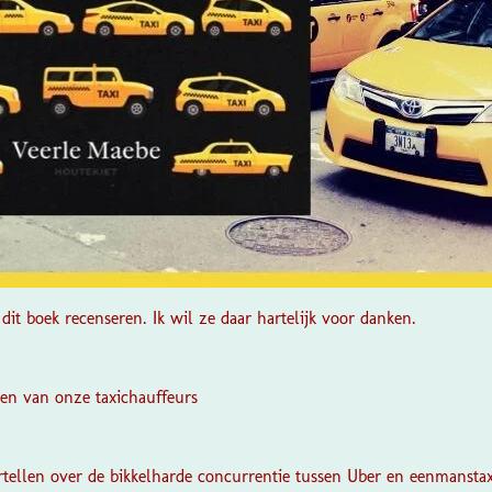
dit boek recenseren. Ik wil ze daar hartelijk voor danken.
en van onze taxichauffeurs
rtellen over de bikkelharde concurrentie tussen Uber en eenmanstax