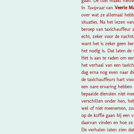
gaan. De titel maakt nieuw
In
Taxipraat
van
Veerle M
over wat ze allemaal hebb
situaties. Na het lezen va
beroep van taxichauffeur 
echt, zeker voor de nacht
want het is zeker geen ber
het nodig is. Dat laten de
Het is aan te raden om een
het verhaal van een taxic
dag erna nog even naar di
de taxichauffeurs hart vo
een nare ervaring hebben
bepaalde diensten niet mee
verschillen onder hen, he
wel of niet meenemen, zoa
op de koffie gaan bij een
daarvan vinden en hoe ze 
De verhalen laten zien dat