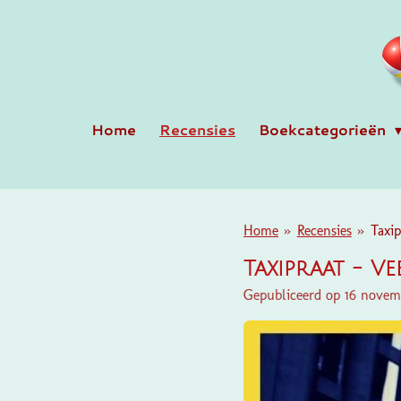
Ga
direct
naar
de
hoofdinhoud
Home
Recensies
Boekcategorieën
Home
»
Recensies
»
Taxip
Taxipraat - V
Gepubliceerd op 16 novem