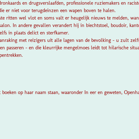
dronkaards en drugsverslaafden, professionele ruziemakers en racist
 die er niet voor terugdeinzen een wapen boven te halen.
e ritten wel vlot en soms valt er heugelijk nieuws te melden, want
salon. In andere gevallen verandert hij in biechtstoel, boudoir, kant
elfs in plaats delict en sterfkamer.
nraking met reizigers uit alle lagen van de bevolking – u zult zelf
n passeren – en die kleurrijke mengelmoes leidt tot hilarische situ
opentrekken.
ht boeken op haar naam staan, waaronder
In eer en geweten, Openha