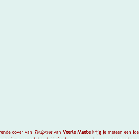
?
terende cover van
Taxipraat
van
Veerle Maebe
krijg je meteen een id