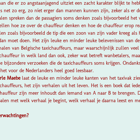
an die er zo angstaanjagend uitziet een zacht karakter blijkt te he
 net zo erg, zo niet erger dan mannen kunnen zijn, zeker als er dra
alen spreken dan de passagiers soms denken zoals bijvoorbeeld he
tellen hoe ze over de chauffeur denken en hoe de chauffeur erop re
n zoals bijvoorbeeld de tip die een zoon van zijn vader kreeg als 
 dan moet doen. Het zijn leuke en minder leuke belevenissen van de 
rhalen van Belgische taxichauffeurs, maar waarschijnlijk zullen vee
chauffeur in welk land dan ook, zeker wat betreft wanbetalers, maa
e bijzondere verzoeken die de taxichauffeurs soms krijgen. Ondanks
 het voor de Nederlanders heel goed leesbaar.
rle Maebe
laat de leuke en minder leuke kanten van het taxivak zien
xichauffeurs, het zijn verhalen uit het leven. Het is een boek dat i
ichauffeur zijn meer inhoudt dan iemand van A naar B te brengen. D
palen met welk verhaal je begint, welk verhaal je daarna leest en me
verwachtingen?
?