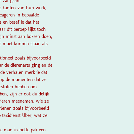
r zal gaan.
ke kanten van hun werk,
eageren in bepaalde
 en besef je dat het
r dit beroep lijkt toch
ijn minst aan boksen doen,
je moet kunnen staan als
tioneel zoals bijvoorbeeld
r de dierenarts ging en de
de verhalen merk je dat
t op de momenten dat ze
esloten hebben om
en, zijn er ook duidelijk
sdieren meenemen, wie ze
lenen zoals bijvoorbeeld
 taxidienst Uber, wat ze
 de man in nette pak een