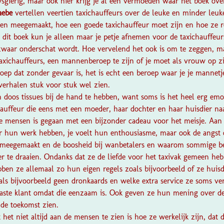
sgierig, maar ook hier krijg je al een vermoeden waar het boek ove
aebe
vertellen veertien taxichauffeurs over de leuke en minder leu
en meegemaakt, hoe een goede taxichauffeur moet zijn en hoe ze r
n dit boek kun je alleen maar je petje afnemen voor de taxichauffeurs
zwaar onderschat wordt. Hoe vervelend het ook is om te zeggen, maa
taxichauffeurs, een mannenberoep te zijn of je moet als vrouw op z
oep dat zonder gevaar is, het is echt een beroep waar je je mannet
 verhalen stuk voor stuk wel zien.
 doos tissues bij de hand te hebben, want soms is het heel erg emo
hauffeur die eens met een moeder, haar dochter en haar huisdier naa
e mensen is gegaan met een bijzonder cadeau voor het meisje. Aan 
or hun werk hebben, je voelt hun enthousiasme, maar ook de angs
 meegemaakt en de boosheid bij wanbetalers en waarom sommige b
r te draaien. Ondanks dat ze de liefde voor het taxivak gemeen hebb
bben ze allemaal zo hun eigen regels zoals bijvoorbeeld of ze hui
ls bijvoorbeeld geen dronkaards en welke extra service ze soms ver
 vaste klant omdat die eenzaam is. Ook geven ze hun mening over de
de toekomst zien.
 het niet altijd aan de mensen te zien is hoe ze werkelijk zijn, dat