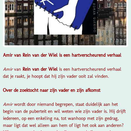
Amir van Rein van der Wiel is een hartverscheurend verhaal
Amir
van
Rein van der Wiel
is een hartverscheurend verhaal
dat je raakt, je hoopt dat hij zijn vader ooit zal vinden.
Over de zoektocht naar zijn vader en zijn afkomst
Amir
wordt door niemand begrepen, staat duidelijk aan het
begin van de puberteit en wil weten wie zijn vader is. Hij drijft
iedereen, op een enkeling na, tot wanhoop met zijn gedrag,
maar ligt dat wel alleen aan hem of ligt het ook aan anderen?