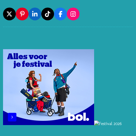
X
P
L
T
F
I
I
I
I
A
N
N
N
K
C
S
T
K
T
E
T
E
E
O
B
A
R
D
K
O
G
E
I
O
R
S
N
K
A
T
M