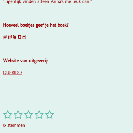
"Eigenlijk vinden alleen Anna's me leuk dan."
Hoeveel boekjes geef je het boek?
📘📗📙📔📕
Website van uitgeverij:
QUERIDO
1
2
3
4
5
S
R
t
a
s
s
s
s
s
e
0 stemmen
t
m