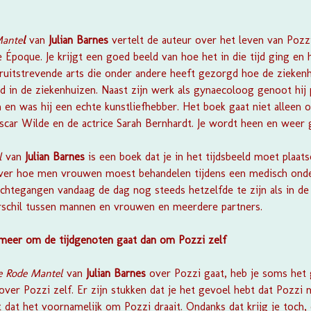
Mante
l
van
Julian Barnes
vertelt de auteur over het leven van Pozz
e Époque. Je krijgt een goed beeld van hoe het in die tijd ging en
ruitstrevende arts die onder andere heeft gezorgd hoe de ziekenh
 in de ziekenhuizen. Naast zijn werk als gynaecoloog genoot hij p
en was hij een echte kunstliefhebber. Het boek gaat niet alleen 
scar Wilde en de actrice Sarah Bernhardt. Je wordt heen en weer 
el
van
Julian Barnes
is een boek dat je in het tijdsbeeld moet plaats
ver hoe men vrouwen moest behandelen tijdens een medisch onde
achtegangen vandaag de dag nog steeds hetzelfde te zijn als in de
erschil tussen mannen en vrouwen en meerdere partners.
meer om de tijdgenoten gaat dan om Pozzi zelf
e Rode Mantel
van
Julian Barnes
over Pozzi gaat, heb je soms het 
over Pozzi zelf. Er zijn stukken dat je het gevoel hebt dat Pozzi m
t dat het voornamelijk om Pozzi draait. Ondanks dat krijg je toch,