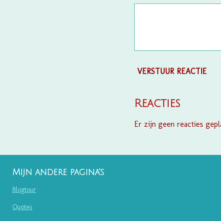
VERSTUUR REACTIE
Reacties
Er zijn geen reacties gepl
Mijn andere pagina's
Blogtour
Quotes