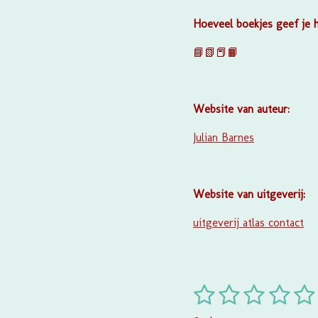
Hoeveel boekjes geef je 
📘📗📕📙
Website van auteur:
Julian Barnes
Website van uitgeverij:
uitgeverij atlas contact
1
2
3
4
5
R
a
s
s
s
s
s