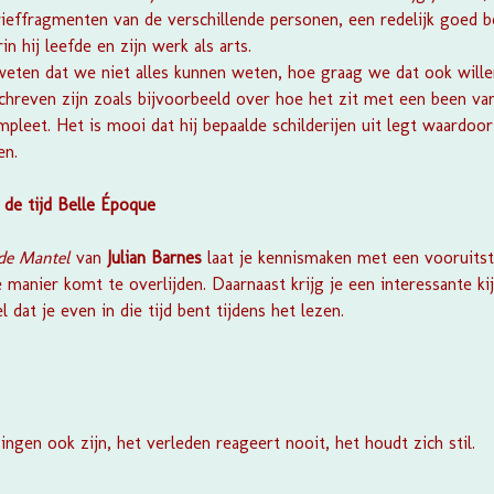
ieffragmenten van de verschillende personen, een redelijk goed b
n hij leefde en zijn werk als arts.
weten dat we niet alles kunnen weten, hoe graag we dat ook willen,
chreven zijn zoals bijvoorbeeld over hoe het zit met een been van
pleet. Het is mooi dat hij bepaalde schilderijen uit legt waardoor 
en.
 de tijd Belle Époque
de Mantel
van
Julian Barnes
laat je kennismaken met een vooruits
manier komt te overlijden. Daarnaast krijg je een interessante kijk
 dat je even in die tijd bent tijdens het lezen.
ngen ook zijn, het verleden reageert nooit, het houdt zich stil.