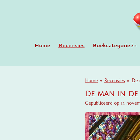
Ga
direct
naar
de
hoofdinhoud
Home
Recensies
Boekcategorieën
Home
»
Recensies
»
De 
De man in de
Gepubliceerd op 14 novem