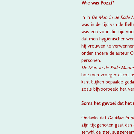
Wie was Pozzi?
In In
D
e Man in de Rode 
was in de tijd van de Bell
was een voor die tijd voo
dat men hygiënischer werd
hij vrouwen te verwennen 
onder andere de auteur O
personen.
De Man in de Rode Mant
hoe men vroeger dacht o
kant blijken bepaalde ged
zoals bijvoorbeeld het v
Soms het gevoel dat het 
Ondanks dat
De Man in d
zijn tijdgenoten gaat dan 
terwijl de titel suggereer