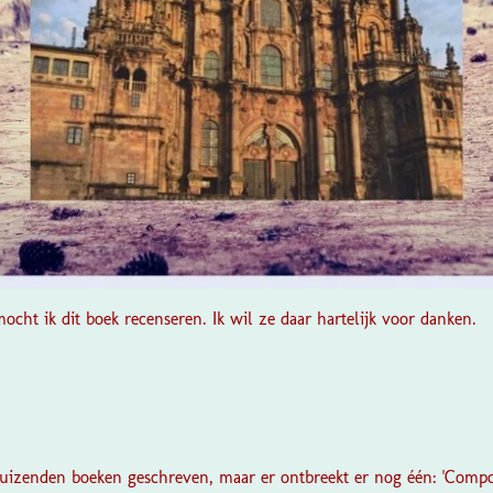
ocht ik dit boek recenseren. Ik wil ze daar hartelijk voor danken.
duizenden boeken geschreven, maar er ontbreekt er nog één:
'Compos