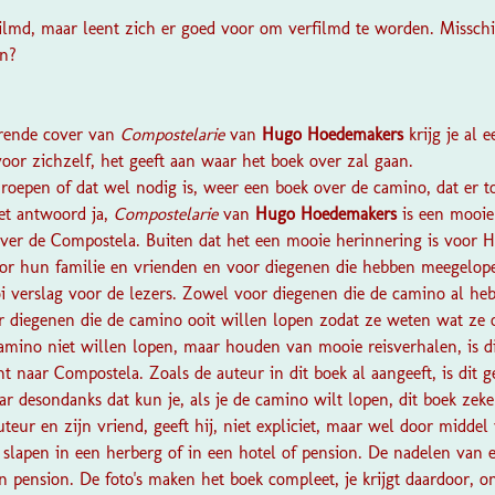
rfilmd, maar leent zich er goed voor om verfilmd te worden. Missch
an?
?
terende cover van
Compostelarie
van
Hugo Hoedemakers
krijg je al 
 voor zichzelf, het geeft aan waar het boek over zal gaan.
 roepen of dat wel nodig is, weer een boek over de camino, dat er 
het antwoord ja,
Compostelarie
van
Hugo Hoedemakers
is een mooie
 over de Compostela. Buiten dat het een mooie herinnering is voor H
oor hun familie en vrienden en voor diegenen die hebben meegelo
oi verslag voor de lezers. Zowel voor diegenen die de camino al he
r diegenen die de camino ooit willen lopen zodat ze weten wat ze 
camino niet willen lopen, maar houden van mooie reisverhalen, is d
ht naar Compostela. Zoals de auteur in dit boek al aangeeft, is dit g
r desondanks dat kun je, als je de camino wilt lopen, dit boek zek
teur en zijn vriend, geeft hij, niet expliciet, maar wel door middel
t slapen in een herberg of in een hotel of pension. De nadelen van 
n pension. De foto's maken het boek compleet, je krijgt daardoor, o