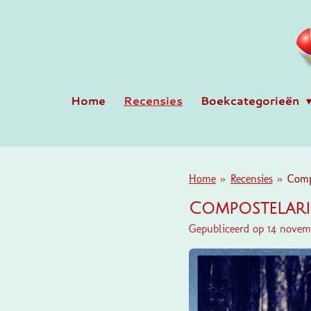
Ga
direct
naar
de
hoofdinhoud
Home
Recensies
Boekcategorieën
Home
»
Recensies
»
Comp
Compostelar
Gepubliceerd op 14 novem