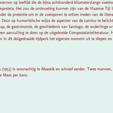
mannen op leeftijd die de bijna achthonderd kilometerslange voett
mpostela. Het zou de ontmoeting kunnen zijn van de Vlaamse Tijl 
er de pretentie om in de voetsporen te willen treden van de litera
 Door op humoristische wijze de aspecten van de camino te belichte
ap, de gastronomie, de geschiedenis van Santiago, de onderlinge v
een aanvulling te doen op de uitgebreide Compostelarieliteratuur. H
 in dit dolgedraaide tijdperk het eigenste moment uit te diepen en 
1953) is woonachtig te Maaseik en schreef eerder:
'Twee mannen, 
de Maas per kano.