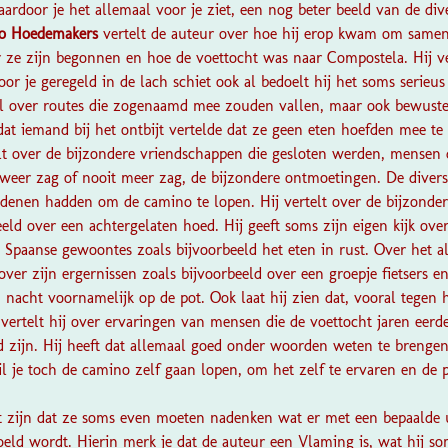
aardoor je het allemaal voor je ziet, een nog beter beeld van de div
o Hoedemakers
vertelt de auteur over hoe hij erop kwam om samen
 ze zijn begonnen en hoe de voettocht was naar Compostela. Hij ve
 je geregeld in de lach schiet ook al bedoelt hij het soms serieus
il over routes die zogenaamd mee zouden vallen, maar ook bewuste
dat iemand bij het ontbijt vertelde dat ze geen eten hoefden mee t
elt over de bijzondere vriendschappen die gesloten werden, mensen
e weer zag of nooit meer zag, de bijzondere ontmoetingen. De diver
edenen hadden om de camino te lopen. Hij vertelt over de bijzonder
ld over een achtergelaten hoed. Hij geeft soms zijn eigen kijk ove
paanse gewoontes zoals bijvoorbeeld het eten in rust. Over het alg
over zijn ergernissen zoals bijvoorbeeld over een groepje fietsers 
n nacht voornamelijk op de pot. Ook laat hij zien dat, vooral tegen 
 vertelt hij over ervaringen van mensen die de voettocht jaren eer
zijn. Hij heeft dat allemaal goed onder woorden weten te brengen
l je toch de camino zelf gaan lopen, om het zelf te ervaren en de 
t zijn dat ze soms even moeten nadenken wat er met een bepaalde 
edoeld wordt. Hierin merk je dat de auteur een Vlaming is, wat hij so