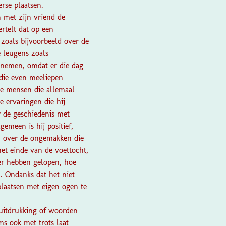
erse plaatsen.
 met zijn vriend de
rtelt dat op een
 zoals bijvoorbeeld over de
 leugens zoals
e nemen, omdat er die dag
 die even meeliepen
se mensen die allemaal
e ervaringen die hij
r de geschiedenis met
emeen is hij positief,
en over de ongemakken die
het einde van de voettocht,
der hebben gelopen, hoe
. Ondanks dat het niet
plaatsen met eigen ogen te
uitdrukking of woorden
ms ook met trots laat