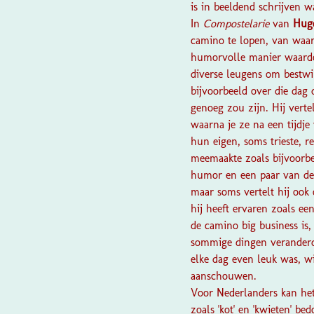
is in beeldend schrijven w
In
Compostelarie
van
Hug
camino te lopen, van waar
humorvolle manier waardoor
diverse leugens om bestw
bijvoorbeeld over die dag 
genoeg zou zijn. Hij vert
waarna je ze na een tijdj
hun eigen, soms trieste, r
meemaakte zoals bijvoorbee
humor en een paar van de S
maar soms vertelt hij ook 
hij heeft ervaren zoals ee
de camino big business is,
sommige dingen veranderd 
elke dag even leuk was, wi
aanschouwen.
Voor Nederlanders kan he
zoals 'kot' en 'kwieten' b