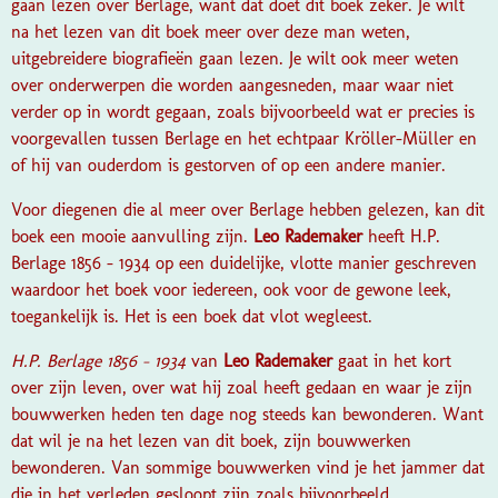
gaan lezen over Berlage, want dat doet dit boek zeker. Je wilt
na het lezen van dit boek meer over deze man weten,
uitgebreidere biografieën gaan lezen. Je wilt ook meer weten
over onderwerpen die worden aangesneden, maar waar niet
verder op in wordt gegaan, zoals bijvoorbeeld wat er precies is
voorgevallen tussen Berlage en het echtpaar Kröller-Müller en
of hij van ouderdom is gestorven of op een andere manier.
Voor diegenen die al meer over Berlage hebben gelezen, kan dit
boek een mooie aanvulling zijn.
Leo Rademaker
heeft
H.P.
Berlage 1856 - 1934
op een duidelijke, vlotte manier geschreven
waardoor het boek voor iedereen, ook voor de gewone leek,
toegankelijk is. Het is een boek dat vlot wegleest.
H.P. Berlage 1856 - 1934
van
Leo Rademaker
gaat in het kort
over zijn leven, over wat hij zoal heeft gedaan en waar je zijn
bouwwerken heden ten dage nog steeds kan bewonderen. Want
dat wil je na het lezen van dit boek, zijn bouwwerken
bewonderen. Van sommige bouwwerken vind je het jammer dat
die in het verleden gesloopt zijn zoals bijvoorbeeld