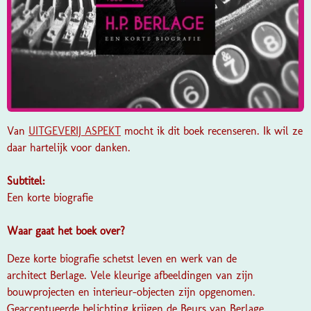
Van
UITGEVERIJ ASPEKT
mocht ik dit boek recenseren. Ik wil ze
daar hartelijk voor danken.
Subtitel:
Een korte biografie
Waar gaat het boek over?
Deze korte biografie schetst leven en werk van de
architect Berlage. Vele kleurige afbeeldingen van zijn
bouwprojecten en interieur-objecten zijn opgenomen.
Geaccentueerde belichting krijgen de Beurs van Berlage