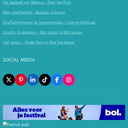
Het dagboek van Rebecca - Ester Hartholt
Mijn steenfamilie - Bastiaan Dolmans
Knuffelhormonen en hersenspinsels - Yvonne Molenaar
Stoplijn Grebbeberg - Bob Latten & Rob Janssen
Lief wezen - Wieke Hart en Rita Sterkeboer
Social Media
X
P
L
T
F
I
I
I
I
A
N
N
N
K
C
S
T
K
T
E
T
E
E
O
B
A
R
D
K
O
G
E
I
O
R
S
N
K
A
T
M