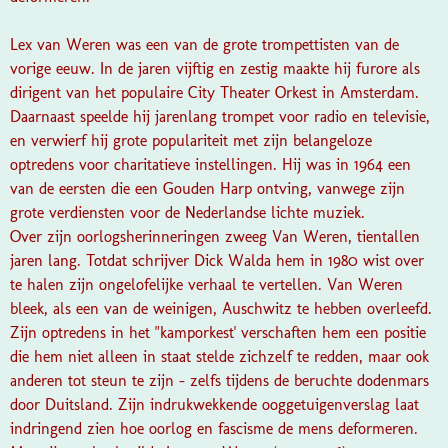
Lex van Weren was een van de grote trompettisten van de
vorige eeuw. In de jaren vijftig en zestig maakte hij furore als
dirigent van het populaire City Theater Orkest in Amsterdam.
Daarnaast speelde hij jarenlang trompet voor radio en televisie,
en verwierf hij grote populariteit met zijn belangeloze
optredens voor charitatieve instellingen. Hij was in 1964 een
van de eersten die een Gouden Harp ontving, vanwege zijn
grote verdiensten voor de Nederlandse lichte muziek.
Over zijn oorlogsherinneringen zweeg Van Weren, tientallen
jaren lang. Totdat schrijver Dick Walda hem in 1980 wist over
te halen zijn ongelofelijke verhaal te vertellen. Van Weren
bleek, als een van de weinigen, Auschwitz te hebben overleefd.
Zijn optredens in het "kamporkest' verschaften hem een positie
die hem niet alleen in staat stelde zichzelf te redden, maar ook
anderen tot steun te zijn – zelfs tijdens de beruchte dodenmars
door Duitsland. Zijn indrukwekkende ooggetuigenverslag laat
indringend zien hoe oorlog en fascisme de mens deformeren.