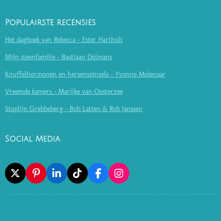
Populairste recensies
Het dagboek van Rebecca - Ester Hartholt
Mijn steenfamilie - Bastiaan Dolmans
Knuffelhormonen en hersenspinsels - Yvonne Molenaar
Vreemde kamers - Marijke van Oosterzee
Stoplijn Grebbeberg - Bob Latten & Rob Janssen
Social Media
X
P
L
T
F
I
I
I
I
A
N
N
N
K
C
S
T
K
T
E
T
E
E
O
B
A