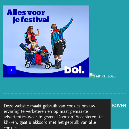
R
D
K
O
G
E
I
O
R
S
N
K
A
T
M
GA NAAR BOVEN
Deze website maakt gebruik van cookies om uw
ervaring te verbeteren en op maat gemaakte
advertenties weer te geven. Door op ‘Accepteren’ te
© 2025 - 2026 Boekenblog van Ann
klikken, gaat u akkoord met het gebruik van alle
cookies.