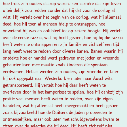
hoe trots zijn ouders daarop waren. Een carrière dat zijn leven
uiteindelijk zou redden zonder dat hij dat voor de oorlog al
wist. Hij vertelt over het begin van de oorlog, wat hij allemaal
deed, hoe hij toen al mensen hielp te ontsnappen, hoe
onwetend hij was en ook bleef tot op zekere hoogte. Hij vertelt
over de eerste razzia, wat hij heeft gezien, hoe hij bij die razzia
heeft weten te ontsnappen en zijn familie en zichzelf een tijd
lang heeft weet te redden door diverse banen. Banen waarin hij
ontdekte hoe er handel werd gedreven met Joden en vreemde
gebeurtenissen mee maakte zoals kinderen die spontaan
verdwenen. Helaas werden zijn ouders, zijn vriendin en later
hij ook opgepakt naar Westerbork en later naar Auschwitz
getransporteerd. Hij vertelt hoe hij daar heeft weten te
overleven door in het kamporkest te spelen, hoe hij dankzij zijn
positie veel mensen heeft weten te redden, over zijn eigen
handelen, wat hij allemaal heeft meegemaakt en heeft gezien
zoals bijvoorbeeld hoe de Duitsers de Joden probeerden te
ontmenselijken, maar ook later met schuldgevoelens kwam te
zitten over de selecties die hij deed. Hij heeft zichzelf niet