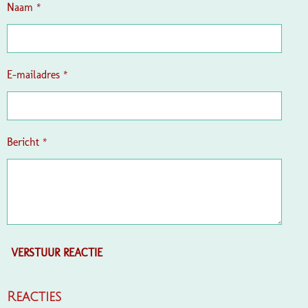
t
n
n
n
n
Naam *
e
r
r
e
E-mailadres *
n
Bericht *
VERSTUUR REACTIE
Reacties