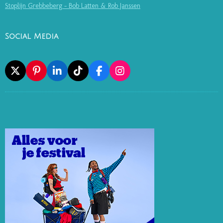
Stoplijn Grebbeberg - Bob Latten & Rob Janssen
Social Media
X
P
L
T
F
I
I
I
I
A
N
N
N
K
C
S
T
K
T
E
T
E
E
O
B
A
R
D
K
O
G
E
I
O
R
S
N
K
A
T
M