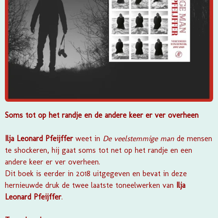
Soms tot op het randje en de andere keer er ver overheen
Ilja Leonard Pfeijffer
weet in
De veelstemmige man
de mensen
te shockeren, hij gaat soms tot net op het randje en een
andere keer er ver overheen.
Dit boek is eerder in 2018 uitgegeven en bevat in deze
hernieuwde druk de twee laatste toneelwerken van
Ilja
Leonard Pfeijffer
.