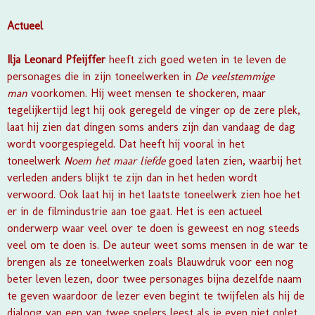
Actueel
Ilja Leonard Pfeijffer
heeft zich goed weten in te leven de
personages die in zijn toneelwerken in
De veelstemmige
man
voorkomen. Hij weet mensen te shockeren, maar
tegelijkertijd legt hij ook geregeld de vinger op de zere plek,
laat hij zien dat dingen soms anders zijn dan vandaag de dag
wordt voorgespiegeld. Dat heeft hij vooral in het
toneelwerk
Noem het maar liefde
goed laten zien, waarbij het
verleden anders blijkt te zijn dan in het heden wordt
verwoord. Ook laat hij in het laatste toneelwerk zien hoe het
er in de filmindustrie aan toe gaat. Het is een actueel
onderwerp waar veel over te doen is geweest en nog steeds
veel om te doen is. De auteur weet soms mensen in de war te
brengen als ze toneelwerken zoals
Blauwdruk voor een nog
beter leven
lezen, door twee personages bijna dezelfde naam
te geven waardoor de lezer even begint te twijfelen als hij de
dialoog van een van twee spelers leest als je even niet oplet.