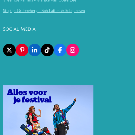
Vreemde kamers - Marijke van Oosterzee
Stoplijn Grebbeberg - Bob Latten & Rob Janssen
Social Media
X
P
L
T
F
I
I
I
I
A
N
N
N
K
C
S
T
K
T
E
T
E
E
O
B
A
R
D
K
O
G
E
I
O
R
S
N
K
A
T
M