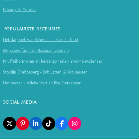
Privacy & Cookies
Populairste recensies
Het dagboek van Rebecca - Ester Hartholt
Mijn steenfamilie - Bastiaan Dolmans
Knuffelhormonen en hersenspinsels - Yvonne Molenaar
Stoplijn Grebbeberg - Bob Latten & Rob Janssen
Lief wezen - Wieke Hart en Rita Sterkeboer
Social Media
X
P
L
T
F
I
I
I
I
A
N
N
N
K
C
S