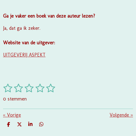
Ga je vaker een boek van deze auteur lezen?
Ja, dat ga ik zeker.
Website van de uitgever:
UITGEVERIJ ASPEKT
1
2
3
4
5
S
R
t
a
s
s
s
s
s
e
0 stemmen
t
m
t
t
t
t
t
i
m
e
e
e
e
e
«
Vorige
e
Volgende
»
n
n
g
r
r
r
r
r
D
D
S
D
:
E
E
H
E
L
E
A
L