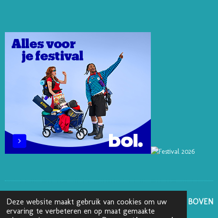
T
K
T
E
T
E
E
O
B
A
R
D
K
O
G
E
I
O
R
S
N
K
A
T
M
GA NAAR BOVEN
Deze website maakt gebruik van cookies om uw
ervaring te verbeteren en op maat gemaakte